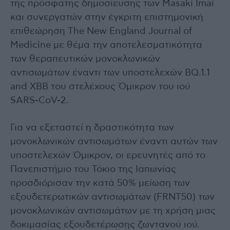
της πρόσφατης δημοσίευσης των Masaki Imai
και συνεργατών στην έγκριτη επιστημονική
επιθεώρηση The New England Journal of
Medicine με θέμα την αποτελεσματικότητα
των θεραπευτικών μονοκλωνικών
αντισωμάτων έναντι των υποστελεχών BQ.1.1
and XBB του στελέχους Όμικρον του ιού
SARS-CoV-2.
Για να εξεταστεί η δραστικότητα των
μονοκλωνικών αντισωμάτων έναντι αυτών των
υποστελεχών Όμικρον, οι ερευνητές από το
Πανεπιστήμιο του Τόκιο της Ιαπωνίας
προσδιόρισαν την κατά 50% μείωση των
εξουδετερωτικών αντισωμάτων (FRNT50) των
μονοκλωνικών αντισωμάτων με τη χρήση μιας
δοκιμασίας εξουδετέρωσης ζωντανού ιού.