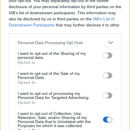
Διαβάστε επίσης
your opt-out. You may separately opt-out of the further
disclosure of your personal information by third parties on the
IAB’s list of downstream participants. This information may
Νέο Κέντρο στο Χαροκόπειο για την παιδική
also be disclosed by us to third parties on the
IAB’s List of
παχυσαρκία – Οι πυλώνες δράσης
Downstream Participants
that may further disclose it to other
third parties.
5 καθημερινά φαγητά και ποτά που μπορεί να
Personal Data Processing Opt Outs
σας προκαλούν χρόνια κόπωση
I want to opt-out of the Sharing of my
personal data.
Opted In
TAGS
BQ.1.1
XBB
μονοκλωνικά αντισώματα
Όμικρον
I want to opt-out of the Sale of my
Personal Data.
Opted In
I want to opt-out of processing my
Personal Data for Targeted Advertising.
Opted In
I want to opt-out of Collection, Use,
Retention, Sale, and/or Sharing of my
Personal Data that Is Unrelated with the
healthstories
Purposes for which it was collected.