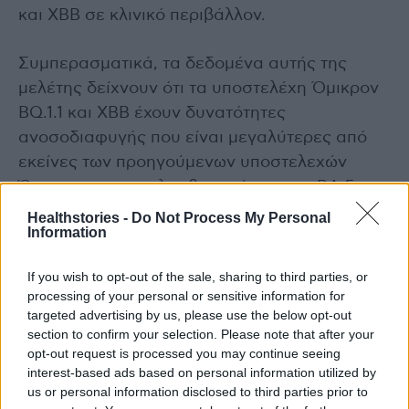
και XBB σε κλινικό περιβάλλον.
Συμπερασματικά, τα δεδομένα αυτής της
μελέτης δείχνουν ότι τα υποστελέχη Όμικρον
BQ.1.1 και XBB έχουν δυνατότητες
ανοσοδιαφυγής που είναι μεγαλύτερες από
εκείνες των προηγούμενων υποστελεχών
Όμικρον, συμπεριλαμβανομένων των BA.5 και
BA.2.
Healthstories -
Do Not Process My Personal
Information
Η συνεχιζόμενη εξέλιξη των υποστελεχών
If you wish to opt-out of the sale, sharing to third parties, or
Όμικρον υπογραμμίζουν την ανάγκη για
processing of your personal or sensitive information for
ανάπτυξη νεότερων θεραπευτικών
targeted advertising by us, please use the below opt-out
μονοκλωνικών αντισωμάτων έναντι του SARS-
section to confirm your selection. Please note that after your
opt-out request is processed you may continue seeing
CoV-2.
interest-based ads based on personal information utilized by
us or personal information disclosed to third parties prior to