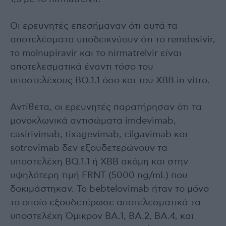
Οι ερευνητές επεσήμαναν ότι αυτά τα
αποτελέσματα υποδεικνύουν ότι το remdesivir,
το molnupiravir και το nirmatrelvir είναι
αποτελεσματικά έναντι τόσο του
υποστελέχους BQ.1.1 όσο και του XBB in vitro.
Αντίθετα, οι ερευνητές παρατήρησαν ότι τα
μονοκλωνικά αντισώματα imdevimab,
casirivimab, tixagevimab, cilgavimab και
sotrovimab δεν εξουδετερώνουν τα
υποστελέχη BQ.1.1 ή XBB ακόμη και στην
υψηλότερη τιμή FRNT (5000 ng/mL) που
δοκιμάστηκαν. Το bebtelovimab ήταν το μόνο
το οποίο εξουδετέρωσε αποτελεσματικά τα
υποστελέχη Όμικρον BA.1, BA.2, BA.4, και