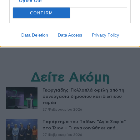
Opted Out
CONFIRM
Data Deletion
Data Access
Privacy Policy
Δείτε Ακόμη
Γεωργιάδης: Πολλαπλά οφέλη από τη
συνεργασία δημοσίου και ιδιωτικού
τομέα
27 Φεβρουαρίου 2026
Παράρτημα του Παίδων “Αγία Σοφία”
στο Ίλιον – Τι ανακοινώθηκε από...
27 Φεβρουαρίου 2026