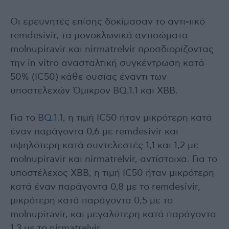
Οι ερευνητές επίσης δοκίμασαν το αντι-ιικό
remdesivir, τα μονοκλωνικά αντισώματα
molnupiravir και nirmatrelvir προσδιορίζοντας
την in vitro ανασταλτική συγκέντρωση κατά
50% (IC50) κάθε ουσίας έναντι των
υποστελεχών Όμικρον BQ.1.1 και XBB.
Για το
BQ.1.1
, η τιμή IC50 ήταν μικρότερη κατά
έναν παράγοντα 0,6 με remdesivir και
υψηλότερη κατά συντελεστές 1,1 και 1,2 με
molnupiravir και nirmatrelvir, αντίστοιχα. Για το
υποστέλεχος XBB, η τιμή IC50 ήταν μικρότερη
κατά έναν παράγοντα 0,8 με το remdesivir,
μικρότερη κατά παράγοντα 0,5 με το
molnupiravir, και μεγαλύτερη κατά παράγοντα
1,3 με το nirmatrelvir.