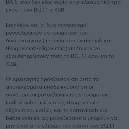
BA.5, ενώ δεν είχε καμία αποτελεσματικότητα
έναντι των BQ.1.1 ή XBB.
Επιπλέον, και οι δύο συνδυασμοί
μονοκλωνικών αντισωμάτων που
δοκιμάστηκαν (imdevimab-casirivimab και
tixagevimab-cilgavimab) απέτυχαν να
εξουδετερώσουν τόσο το BQ. 1.1 όσο και το
XBB.
Οι ερευνητές πρόσθεσαν ότι αυτά τα
αποτελέσματα υποδεικνύουν ότι οι
συνδυασμοί μονοκλωνικών αντισωμάτων
imdevimab-casirivimab, tixagevimab-
cilgavimab, καθώς και το sotrovimab και
bebtelovimab ως μονοθεραπεία μπορούν να
μην είναι αποτελεσματικά έναντι των BQ.1.1