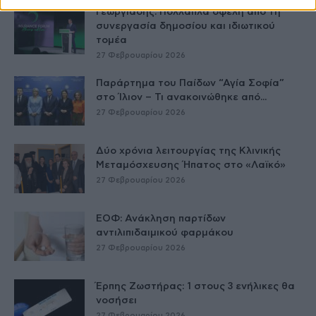
Γεωργιάδης: Πολλαπλά οφέλη από τη
συνεργασία δημοσίου και ιδιωτικού
τομέα
27 Φεβρουαρίου 2026
Παράρτημα του Παίδων “Αγία Σοφία”
στο Ίλιον – Τι ανακοινώθηκε από...
27 Φεβρουαρίου 2026
Δύο χρόνια λειτουργίας της Κλινικής
Μεταμόσχευσης Ήπατος στο «Λαϊκό»
27 Φεβρουαρίου 2026
ΕΟΦ: Ανάκληση παρτίδων
αντιλιπιδαιμικού φαρμάκου
27 Φεβρουαρίου 2026
Έρπης Ζωστήρας: 1 στους 3 ενήλικες θα
νοσήσει
27 Φεβρουαρίου 2026