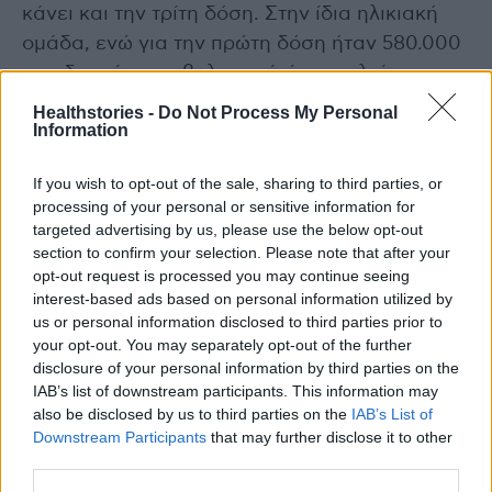
κάνει και την τρίτη δόση. Στην ίδια ηλικιακή
ομάδα, ενώ για την πρώτη δόση ήταν 580.000
που δεν είχαν εμβολιαστεί, έχουν κλείσει
ραντεβού ή έχουν εμβολιαστεί 120.000. Οι
Healthstories -
Do Not Process My Personal
Information
20.000 έχουν ζητήσει κατ’ οίκον εμβολιασμό.
If you wish to opt-out of the sale, sharing to third parties, or
Διαβάστε επίσης
processing of your personal or sensitive information for
targeted advertising by us, please use the below opt-out
Πόσα κουταλάκια ζάχαρης έχει ένα μπολ με
section to confirm your selection. Please note that after your
δημητριακά;
opt-out request is processed you may continue seeing
interest-based ads based on personal information utilized by
us or personal information disclosed to third parties prior to
Μόνο τα mRNA εμβόλια πιθανώς αποτρέπουν
your opt-out. You may separately opt-out of the further
την απλή λοίμωξη από την Όμικρον
disclosure of your personal information by third parties on the
IAB’s list of downstream participants. This information may
also be disclosed by us to third parties on the
IAB’s List of
Downstream Participants
that may further disclose it to other
third parties.
TAGS
διαγνωστικά τεστ
έλεγχοι
Θ. Πλεύρης
μέτρα