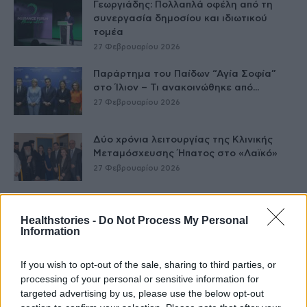
Γεωργιάδης: Πολλαπλά οφέλη από τη
συνεργασία δημοσίου και ιδιωτικού
τομέα
27 Φεβρουαρίου 2026
Παράρτημα του Παίδων “Αγία Σοφία”
στο Ίλιον – Τι ανακοινώθηκε από...
27 Φεβρουαρίου 2026
Δύο χρόνια λειτουργίας της Κλινικής
Μεταμόσχευσης Ήπατος στο «Λαϊκό»
27 Φεβρουαρίου 2026
ΕΟΦ: Ανάκληση παρτίδων
Healthstories -
Do Not Process My Personal
αντιλιπιδαιμικού φαρμάκου
Information
27 Φεβρουαρίου 2026
If you wish to opt-out of the sale, sharing to third parties, or
Έρπης Ζωστήρας: 1 στους 3 ενήλικες θα
processing of your personal or sensitive information for
νοσήσει
targeted advertising by us, please use the below opt-out
27 Φεβρουαρίου 2026