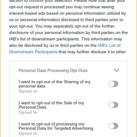
section to confirm your selection. Please note that after your
opt-out request is processed you may continue seeing
interest-based ads based on personal information utilized by
Νοσ. Παπαγεωργίου – Νέο σύστημα
us or personal information disclosed to third parties prior to
ηλεκτροχειρουργικής διαθερμίας
your opt-out. You may separately opt-out of the further
27 Φεβρουαρίου 2026
disclosure of your personal information by third parties on the
IAB’s list of downstream participants. This information may
ΣΦΕΕ για Σπάνιες παθήσεις – Η επόμενη
also be disclosed by us to third parties on the
IAB’s List of
πρόκληση για το σύστημα...
Downstream Participants
that may further disclose it to other
27 Φεβρουαρίου 2026
third parties.
Personal Data Processing Opt Outs
Ημέρα Σπανίων Παθήσεων 2026: Πάνω
από 8.000 νοσήματα επηρεάζουν το 5%...
I want to opt-out of the Sharing of my
27 Φεβρουαρίου 2026
personal data.
Opted In
Θριάσιο: 4ωρη στάση εργασίας την
I want to opt-out of the Sale of my
Personal Data.
Παρασκευή και συγκέντρωση στο
Opted In
νοσοκομείο
26 Φεβρουαρίου 2026
I want to opt-out of processing my
Personal Data for Targeted Advertising.
Νόσος VHL: Ίση Πρόσβαση και
Opted In