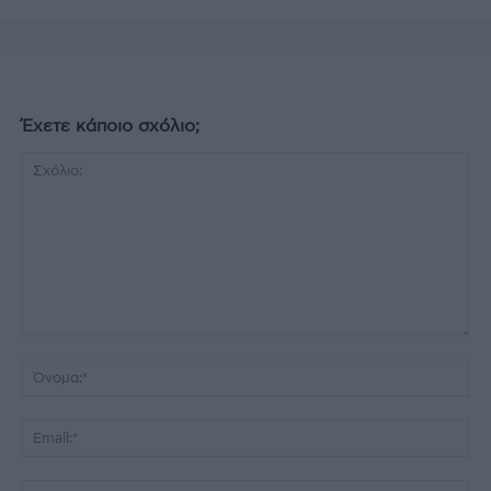
Έχετε κάποιο σχόλιο;
Σχόλιο:
Όν
Ema
Ισ