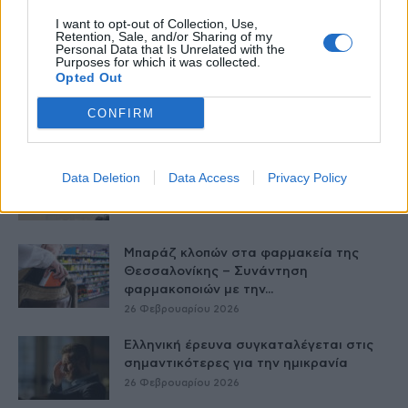
Ολοκληρωμένη Φροντίδα για τα Άτομα
I want to opt-out of Collection, Use,
με...
Retention, Sale, and/or Sharing of my
26 Φεβρουαρίου 2026
Personal Data that Is Unrelated with the
Purposes for which it was collected.
Opted Out
ΕΟΔΥ: 4 νέοι θάνατοι από COVID-19 και 3
από γρίπη
CONFIRM
26 Φεβρουαρίου 2026
Άτυπο Συμβούλιο Υπουργών Υγείας της
Data Deletion
Data Access
Privacy Policy
ΕE – Οι παρεμβάσεις Άδωνι Γεωργιάδη
26 Φεβρουαρίου 2026
Μπαράζ κλοπών στα φαρμακεία της
Θεσσαλονίκης – Συνάντηση
φαρμακοποιών με την...
26 Φεβρουαρίου 2026
Ελληνική έρευνα συγκαταλέγεται στις
σημαντικότερες για την ημικρανία
26 Φεβρουαρίου 2026