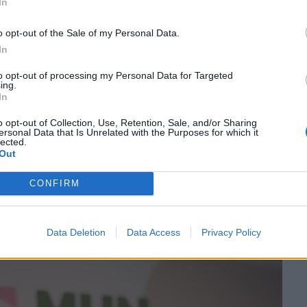
In
 «Θεωρώ ότι χρειαζόμαστε και άλλα σημεία
. Στους ΑΑ λένε ότι αυτό μπορεί να είναι ο
o opt-out of the Sale of my Personal Data.
από εμάς» ανέφερε φέρνοντας ως παράδειγμα την
In
ι που ταξιδεύει τη νύχτα. «Βλέποντάς τον ξέρεις
to opt-out of processing my Personal Data for Targeted
λιώς μπορεί απλώς να κάνεις κύκλους γύρω από
ing.
In
 στους ΑΑ ήμουν σίγουρος ότι δε θα το κόψω,
ρύνθηκα» υπογράμμισε και στάθηκε στην ανάγκη
o opt-out of Collection, Use, Retention, Sale, and/or Sharing
ersonal Data that Is Unrelated with the Purposes for which it
κό είναι ένα τέτοιο επίτευγμα. «Είμαστε
lected.
ροι και να έχουμε την ευθύνη του εαυτού μας.
Για
Out
 Το μόνο που έχεις να κάνεις είναι να αλλάξεις
CONFIRM
 κ. Αθερίδης.
Data Deletion
Data Access
Privacy Policy