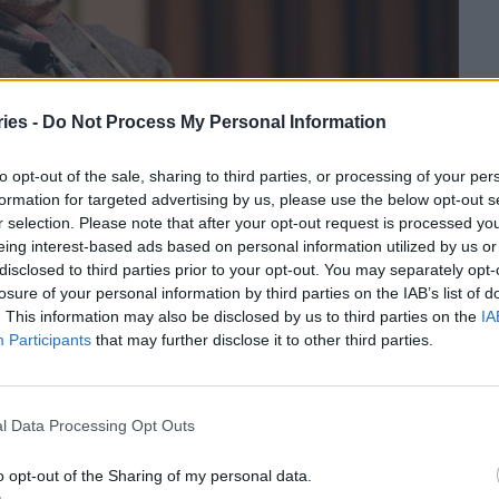
ies -
Do Not Process My Personal Information
to opt-out of the sale, sharing to third parties, or processing of your per
formation for targeted advertising by us, please use the below opt-out s
r selection. Please note that after your opt-out request is processed y
eing interest-based ads based on personal information utilized by us or
disclosed to third parties prior to your opt-out. You may separately opt-
losure of your personal information by third parties on the IAB’s list of
. This information may also be disclosed by us to third parties on the
IA
 σου και φοβηθείς, όταν νιώσεις ότι πιάνεις πάτο.
Participants
that may further disclose it to other third parties.
για κάθε άνθρωπο» σημείωσε ο κ.
Αθερίδης
ο αλκοόλ ξεκίνησε στην εφηβεία του ως μια
ρίσεις πανικού που βίωνε. «Το να σταματήσει
l Data Processing Opt Outs
ι μόνος του μόλις παραδεχτεί ότι έχει πρόβλημα»
o opt-out of the Sharing of my personal data.
της συμμετοχής του στο πρόγραμμα των Ανώνυμων