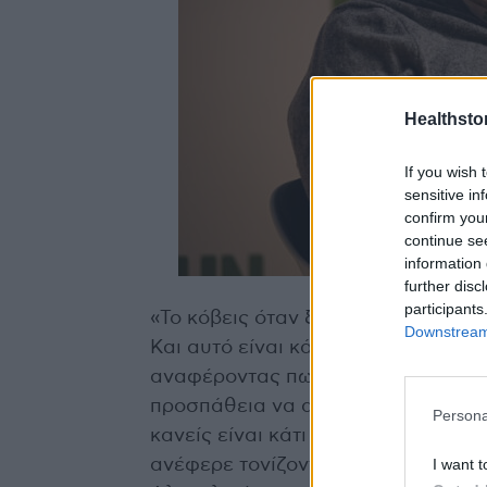
Healthstor
If you wish 
sensitive in
confirm you
continue se
information 
further disc
participants
«Το κόβεις όταν ξεπεράσεις τα όρια
Downstream 
Και αυτό είναι κάτι που διαφέρει 
αναφέροντας πως ο εθισμός του στ
προσπάθεια να αντιμετωπίσει τις κ
Persona
κανείς είναι κάτι που το αποφασίζε
I want t
ανέφερε τονίζοντας την συμβολή 