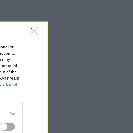
sonal or
ection to
ou may
 personal
out of the
 downstream
B’s List of