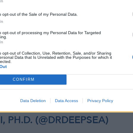
In
HAS LED ME HERE. MY
1 HAS BEEN TO INSPIRE
o opt-out of the Sale of my Personal Data.
In
O COME, INTERVIEW
to opt-out of processing my Personal Data for Targeted
 STUDY LIFE UNDERSEA
ing.
In
W THE HUMAN BODY
o opt-out of Collection, Use, Retention, Sale, and/or Sharing
ersonal Data that Is Unrelated with the Purposes for which it
EXTREME
lected.
Out
.
CONFIRM
OM/BT0WNDMMX9
Data Deletion
Data Access
Privacy Policy
I, PH.D. (@DRDEEPSEA)