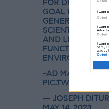
Opted 
FOR DISCOVERY 
GOAL FROM DAY 
I want t
Opted 
GENERATIONS T
I want 
SCIENTISTS WHO
Advertis
Opted 
AND LEARN HO
I want t
of my P
FUNCTIONS IN 
was col
Opted 
ENVIRONMENTS
~AD MARE
PIC.TWITTER.C
— JOSEPH DITUR
MAY 14, 2023