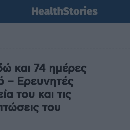
δώ και 74 ημέρες
ό – Ερευνητές
ία του και τις
πτώσεις του