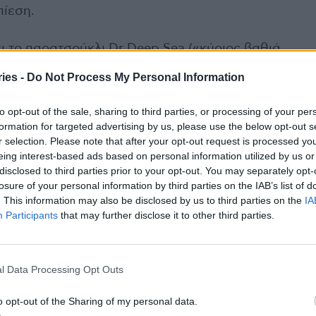
πίεση.
ει το παρατσούκλι Dr Deep Sea («κύριος βαθιά
του την 1η Μαρτίου στο Jules’ Undersea Lodge,
ies -
Do Not Process My Personal Information
στον πυθμένα της λιμνοθάλασσας.
to opt-out of the sale, sharing to third parties, or processing of your per
Βερν, ο οποίος έγραψε το γνωστό βιβλίο
formation for targeted advertising by us, please use the below opt-out s
r selection. Please note that after your opt-out request is processed y
λεύγες κάτω από τη θάλασσα».
eing interest-based ads based on personal information utilized by us or
disclosed to third parties prior to your opt-out. You may separately opt-
oject Neptune 100, ο καθηγητής του
losure of your personal information by third parties on the IAB’s list of
α μελετά πώς αντιδρά το ανθρώπινο σώμα στη
. This information may also be disclosed by us to third parties on the
IA
Participants
that may further disclose it to other third parties.
ση.
 THE WORLD RECORD FOR
l Data Processing Opt Outs
TER. THE CURIOSITY
o opt-out of the Sharing of my personal data.