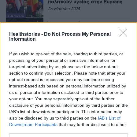
πολιτικών υγείας στην Ευρώπη
26 Μαρτίου 2025
ΕΙΔΉΣΕΙΣ
Έρχεται η πολιτιστική
συνταγογράφηση, με δωρεάν
Healthstories -
Do Not Process My Personal
κάλυψη από τον ΕΟΠΥΥ
Information
20 Φεβρουαρίου 2025
If you wish to opt-out of the sale, sharing to third parties, or
ΕΙΔΉΣΕΙΣ
processing of your personal or sensitive information for
Α. Στριγγάρης: Αύξηση άγχους,
θυμού και κατάθλιψης σε μαθητές
targeted advertising by us, please use the below opt-out
section to confirm your selection. Please note that after your
17 Φεβρουαρίου 2025
opt-out request is processed you may continue seeing
interest-based ads based on personal information utilized by
ΥΓΕΊΑ ΤΟΥ
ΠΑΙΔΙΟΎ
us or personal information disclosed to third parties prior to
Όσα νιώθουν και βιώνουν οι
your opt-out. You may separately opt-out of the further
κάτοικοι της Σαντορίνης: Ο
disclosure of your personal information by third parties on the
κίνδυνος του μετατραυματικού
IAB’s list of downstream participants. This information may
στρες
also be disclosed by us to third parties on the
IAB’s List of
17 Φεβρουαρίου 2025
Downstream Participants
that may further disclose it to other
ΕΥΕΞΊΑ
third parties.