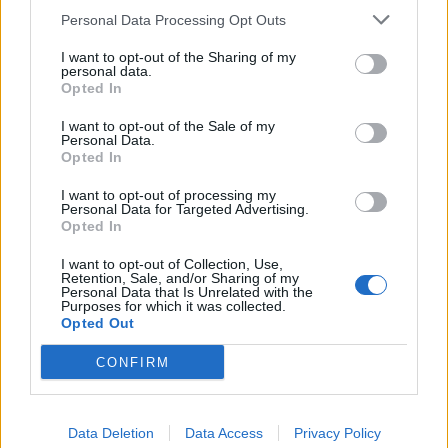
Personal Data Processing Opt Outs
1
2
3
I want to opt-out of the Sharing of my
personal data.
Opted In
Τελευταία Νέα
I want to opt-out of the Sale of my
Personal Data.
9 πράγματα που δεν πρέπει να
Opted In
λέτε σε έναν επισκέπτη
27 Φεβρουαρίου 2026
I want to opt-out of processing my
Personal Data for Targeted Advertising.
Opted In
I want to opt-out of Collection, Use,
Πάνω από 100 μωρά έχουν
Retention, Sale, and/or Sharing of my
Personal Data that Is Unrelated with the
γεννηθεί μέσω εξωσωματικής, με
Purposes for which it was collected.
την υποστήριξη της Be-Live
Opted Out
27 Φεβρουαρίου 2026
CONFIRM
Μεταπροπονητική πείνα: Ο λόγος
που θέλεις να καταβροχθίσεις τα
Data Deletion
Data Access
Privacy Policy
πάντα μετά την άσκηση