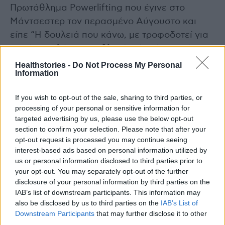
Πρωτάθλημα Powerlifting που έγινε στο
Μάντσεστερ τον περασμένο Αύγουστο και
είπε “Η δουλειά που κάνω, με τροφοδοτεί για
να γίνω καλύτερος αθλητής. Αυτό που κάνουν
είναι μια δύναμη που είναι τόσο απερίγραπτη.
Healthstories -
Do Not Process My Personal
Information
Έτσι, κάθε φορά που προπονούμαι και
δυσκολεύομαι λέω, αυτό είναι «Τίποτα. Είμαι
If you wish to opt-out of the sale, sharing to third parties, or
σε φόρμα και υγιής, γιατί γκρινιάζω;».
processing of your personal or sensitive information for
targeted advertising by us, please use the below opt-out
section to confirm your selection. Please note that after your
Διαβάστε επίσης
opt-out request is processed you may continue seeing
interest-based ads based on personal information utilized by
Τι να ξεφορτωθείτε από το μπάνιο τώρα
us or personal information disclosed to third parties prior to
your opt-out. You may separately opt-out of the further
Ξύδι: Βοηθά και στο αδυνάτισμα
disclosure of your personal information by third parties on the
IAB’s list of downstream participants. This information may
also be disclosed by us to third parties on the
IAB’s List of
Downstream Participants
that may further disclose it to other
third parties.