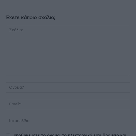
Έχετε κάποιο σχόλιο;
Σχόλιο:
Όν
Ema
Ισ
αποθηκεύστε το όνομα, το ηλεκτρονικό ταχυδρομείο και