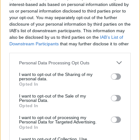
interest-based ads based on personal information utilized by
us or personal information disclosed to third parties prior to
Διαβάστε επίσης
your opt-out. You may separately opt-out of the further
disclosure of your personal information by third parties on the
IAB’s list of downstream participants. This information may
Ο καρκίνος θα αποτελεί την κυριότερη αιτία
also be disclosed by us to third parties on the
IAB’s List of
θανάτου παγκοσμίως – Δυσοίωνες οι
Downstream Participants
that may further disclose it to other
προβλέψεις, αν δεν ενισχυθεί η έρευνα
third parties.
Personal Data Processing Opt Outs
Πιο μύλος φαρμακευτική πολιτική… δεν έχεις!
Πλεύρης, Παπαδημητρίου, Άγκαθα, Φιλίππου
I want to opt-out of the Sharing of my
personal data.
Opted In
I want to opt-out of the Sale of my
Personal Data.
TAGS
Sanofi
εκστρατεία
μαζί στη ζωή
πολλαπλό μυέλωμα
Opted In
I want to opt-out of processing my
Personal Data for Targeted Advertising.
Opted In
I want to opt-out of Collection, Use,