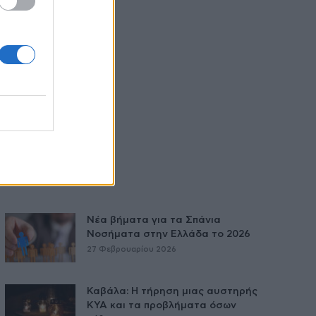
Νέα βήματα για τα Σπάνια
Νοσήματα στην Ελλάδα το 2026
27 Φεβρουαρίου 2026
Καβάλα: Η τήρηση μιας αυστηρής
ΚΥΑ και τα προβλήματα όσων