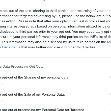
σου που ζεις μαζί του 40 χρόνια» κατέληξε ο
to opt-out of the sale, sharing to third parties, or processing of your per
formation for targeted advertising by us, please use the below opt-out s
r selection. Please note that after your opt-out request is processed y
eing interest-based ads based on personal information utilized by us or
disclosed to third parties prior to your opt-out. You may separately opt-
losure of your personal information by third parties on the IAB’s list of
. This information may also be disclosed by us to third parties on the
IA
Participants
that may further disclose it to other third parties.
 αίμα συνδέεται με υψηλότερο κίνδυνο
l Data Processing Opt Outs
 συνταγογράφηση, τι άλλο έρχεται το 2026
o opt-out of the Sharing of my personal data.
ηση μυϊκής μάζας
In
o opt-out of the Sale of my Personal Data.
In
GS
Μανώλης Μαυρομμάτης
to opt-out of processing my Personal Data for Targeted