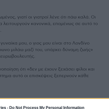
μένος, γιατί οι γιατροί λένε ότι πάω καλά. Οι
όλα λειτουργούν κανονικά, επομένως σε αυτό το
.
γυναίκα μου, ο γιος μου είναι στο Λονδίνο
φωνο μιλάω μαζί του, υπάρχει δύναμη ζωής»
 ευρωβουλευτής.
νοποίηση ότι «δεν με έχουν ξεχάσει φίλοι και
στημα αυτό οι επισκέψεις ξεπερνούν κάθε
ies -
Do Not Process My Personal Information
 σπίτι κάηκε και έχασα τη γυναίκα μου. Είναι μια