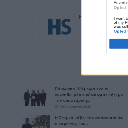
Advertis
Opted 
healthstories
I want t
of my P
was col
Opted 
Πάνω από 100 μωρά έχουν
γεννηθεί μέσω εξωσωματικής, με
την υποστήριξη...
27 Φεβρουαρίου 2026
Η ζωή να κάβει την ανάσα και όχι
ο καρκίνος του...