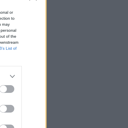
sonal or
ection to
ou may
 personal
out of the
 downstream
B’s List of