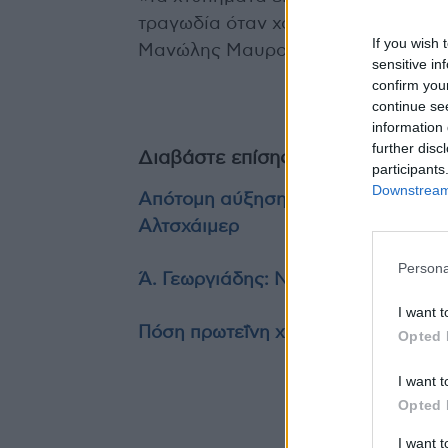
τραγωδία όταν χάνεις τον άνθρωπο 
If you wish 
Μανώλης Μαυρομμάτης.
sensitive in
confirm you
continue se
information 
further disc
Διαβάστε επίσης
participants
Downstream 
Απότομη αύξηση του σακχάρου στο
Αλτσχάιμερ
Persona
Ά. Γεωργιάδης: Νέος «κόφτης» στη
I want t
Πόση πρωτεΐνη χρειάζεστε για αύξ
Opted 
I want t
Opted 
TA
I want 