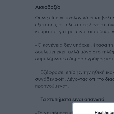
Αισιοδοξία
Όπως είπε «ψυχολογικά είμαι βελτιω
εξετάσεις οι τελευταίες λένε ότι 
κομμάτι οι γιατροί είναι αισιόδοξοι»
«Οικογένεια δεν υπάρχει, έχασα τη 
δουλεύει εκεί, αλλά μόνο στο τηλέ
συμπλήρωσε ο δημοσιογράφος και
Εξέφρασε, επίσης, την ηθική ικα
συνάδελφοί», λέγοντας ότι «το διά
προηγούμενο».
Τα χτυπήματα είναι απανωτά
Healthstor
«Τα χτυπήματα είναι απανωτά και το