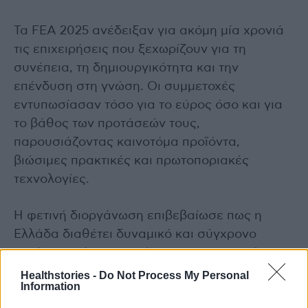
Τα FEA 2025 ανέδειξαν για ακόμη μία χρονιά
τις επιχειρήσεις που ξεχωρίζουν για τη
συνέπεια, τη δημιουργικότητα και την
επένδυση στη γνώση. Οι συμμετοχές
εντυπωσίασαν τόσο για το εύρος όσο και για
το βάθος των προτάσεών τους,
παρουσιάζοντας καινοτόμα προϊόντα,
βιώσιμες πρακτικές και πρωτοποριακές
τεχνολογίες.
Η φετινή διοργάνωση επιβεβαίωσε πως η
Ελλάδα διαθέτει δυναμικό και σύγχρονο
τομέα τροφίμων, ικανό να πρωταγωνιστήσει
διεθνώς.
Healthstories -
Do Not Process My Personal
Information