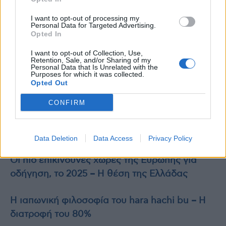
I want to opt-out of processing my
Personal Data for Targeted Advertising.
Opted In
I want to opt-out of Collection, Use,
Retention, Sale, and/or Sharing of my
Personal Data that Is Unrelated with the
Purposes for which it was collected.
Opted Out
CONFIRM
Data Deletion
Data Access
Privacy Policy
Διαβάστε επίσης
Οι πιο επικίνδυνες χώρες της Ευρώπης για
οδήγηση, το 2025 – Η θέση της Ελλάδας
Η ιαπωνική φιλοσοφία του hara hachi bu – Η
διατροφή του 80%