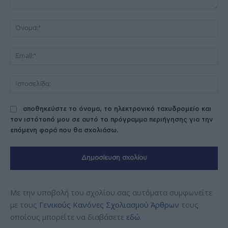
Σχόλιο:
Όν
Ema
Ισ
αποθηκεύστε το όνομα, το ηλεκτρονικό ταχυδρομείο και
τον ιστότοπό μου σε αυτό το πρόγραμμα περιήγησης για την
επόμενη φορά που θα σχολιάσω.
Με την υποβολή του σχολίου σας αυτόματα συμφωνείτε
με τους
Γενικούς Κανόνες Σχολιασμού Άρθρων
τους
οποίους μπορείτε να διαβάσετε
εδώ
.