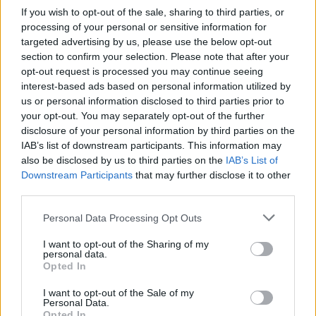
Όπως δήλωσε κατά την τελετή απονομής των
If you wish to opt-out of the sale, sharing to third parties, or
βραβείων, ευχαριστώντας για την τιμή την
processing of your personal or sensitive information for
οργανωτική επιτροπή ο Γιώργος
targeted advertising by us, please use the below opt-out
section to confirm your selection. Please note that after your
Σακελλαρόπουλος, τα FEA 2025 δεν
opt-out request is processed you may continue seeing
σηματοδοτούν μόνο τη λήξη μιας
interest-based ads based on personal information utilized by
επιτυχημένης χρονιάς για τους βιολογικούς
us or personal information disclosed to third parties prior to
ελαιώνες Σακελλαρόπουλου, αλλά και την
your opt-out. You may separately opt-out of the further
disclosure of your personal information by third parties on the
αρχή μιας νέας εποχής όπου η επιστήμη, η
IAB’s list of downstream participants. This information may
καινοτομία και ο σεβασμός προς τον
also be disclosed by us to third parties on the
IAB’s List of
καταναλωτή θα καθορίσουν το μέλλον της
Downstream Participants
that may further disclose it to other
third parties.
διατροφής και των εξειδικευμένων βιολογικών
ελαιοπροϊόντων που παράγουν και θα
Personal Data Processing Opt Outs
συνεχίσουν να παράγουν στο μέλλον.
I want to opt-out of the Sharing of my
personal data.
Opted In
I want to opt-out of the Sale of my
Personal Data.
Opted In