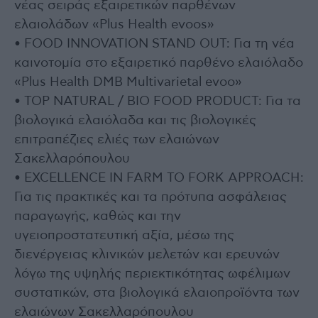
νέας σειράς εξαιρετικών παρθένων
ελαιολάδων «Plus Health evoos»
• FOOD INNOVATION STAND OUT: Για τη νέα
καινοτομία στο εξαιρετικό παρθένο ελαιόλαδο
«Plus Health DMB Multivarietal evoo»
• TOP NATURAL / BIO FOOD PRODUCT: Για τα
βιολογικά ελαιόλαδα και τις βιολογικές
επιτραπέζιες ελιές των ελαιώνων
Σακελλαρόπουλου
• EXCELLENCE IN FARM TO FORK APPROACH:
Για τις πρακτικές και τα πρότυπα ασφάλειας
παραγωγής, καθώς και την
υγειοπροστατευτική αξία, μέσω της
διενέργειας κλινικών μελετών και ερευνών
λόγω της υψηλής περιεκτικότητας ωφέλιμων
συστατικών, στα βιολογικά ελαιοπροϊόντα των
ελαιώνων Σακελλαρόπουλου