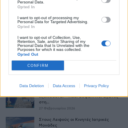
Personal Data.
Opted In
I want to opt-out of processing my
Personal Data for Targeted Advertising.
Opted In
I want to opt-out of Collection, Use,
Retention, Sale, and/or Sharing of my
Personal Data that Is Unrelated with the
Δείτε Ακόμη
Purposes for which it was collected.
Opted Out
Ωρίων – Σπάνια νοσήματα συνδέονται
CONFIRM
με μνημεία που διαμόρφωσαν την
ιστορία...
27 Φεβρουαρίου 2026
Data Deletion
Data Access
Privacy Policy
Το Andros Challenge & Festival
εξελίσσεται – Νέοι ασφάλτινοι αγώνες
στη...
27 Φεβρουαρίου 2026
Στους Λειψούς οι Κινητές Ιατρικές
Μονάδες