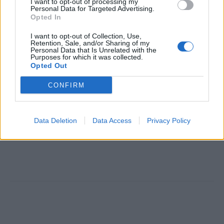
I want to opt-out of processing my
TAGS
Αριστείο γυναικείας επιχειρηματικότητας στην Ιουλία Τσέτη
Personal Data for Targeted Advertising.
Opted In
Όμιλος ΟΦΕΤ
I want to opt-out of Collection, Use,
Retention, Sale, and/or Sharing of my
Personal Data that Is Unrelated with the
Purposes for which it was collected.
Opted Out
CONFIRM
HS Team
Data Deletion
Data Access
Privacy Policy