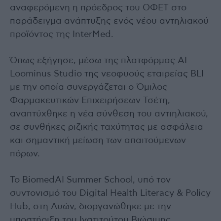
αναφερόμενη η πρόεδρος του ΟΦΕΤ στο
παράδειγμα ανάπτυξης ενός νέου αντηλιακού
προϊόντος της InterMed.
Όπως εξήγησε, μέσω της πλατφόρμας AI
Loominus Studio της νεοφυούς εταιρείας BLI
με την οποία συνεργάζεται ο Όμιλος
Φαρμακευτικών Επιχειρήσεων Τσέτη,
αναπτύχθηκε η νέα σύνθεση του αντιηλιακού,
σε συνθήκες ριζικής ταχύτητας με ασφάλεια
και σημαντική μείωση των απαιτούμενων
πόρων.
Το BiomedAI Summer School, υπό τον
συντονισμό του Digital Health Literacy & Policy
Hub, στη Λυών, διοργανώθηκε με την
υποστήριξη του Ινστιτούτου Βιώσιμης