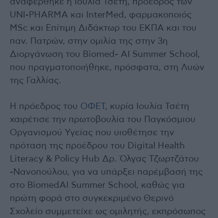
αναφέρθηκε η Ιουλία Τσέτη, πρόεδρος των
UNI-PHARMA και InterMed, φαρμακοποιός
MSc και Επίτιμη Διδάκτωρ του ΕΚΠΑ και του
παν. Πατρών, στην ομιλία της στην 3η
Διοργάνωση του Biomed- AI Summer School,
που πραγματοποιήθηκε, πρόσφατα, στη Λυών
της Γαλλίας.
Η πρόεδρος του
ΟΦΕΤ
, κυρία Ιουλία Τσέτη
χαιρέτισε την πρωτοβουλία του Παγκόσμιου
Οργανισμού Υγείας που υιοθέτησε την
πρόταση της προέδρου του Digital Health
Literacy & Policy Hub Δρ. Όλγας Τζωρτζάτου
-Νανοπούλου, για να υπάρξει παρέμβασή της
στο BiomedAI Summer School, καθώς για
πρώτη φορά στο συγκεκριμένο Θερινό
Σχολείο συμμετείχε ως ομιλητής, εκπρόσωπος