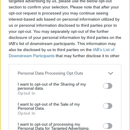
targeted advertising by us, please use the below opt-out
Digital Health Literacy & Policy Hub
section to confirm your selection. Please note that after your
opt-out request is processed you may continue seeing
Μέσα από έρευνα, εκπαίδευση και
interest-based ads based on personal information utilized by
διατομεακό διάλογο, το Digital Health Literacy
us or personal information disclosed to third parties prior to
& Policy Hub γεφυρώνει το χάσμα ανάμεσα
your opt-out. You may separately opt-out of the further
disclosure of your personal information by third parties on the
στην έρευνα, στην καινοτομία και την
IAB’s list of downstream participants. This information may
εφαρμοσμένη πρακτική.
also be disclosed by us to third parties on the
IAB’s List of
Downstream Participants
that may further disclose it to other
Η εκδήλωση της Λυών αποτέλεσε ένα
third parties.
ζωντανό φόρουμ εξερεύνησης των
Personal Data Processing Opt Outs
τελευταίων εξελίξεων στη βιοϊατρική έρευνα,
I want to opt-out of the Sharing of my
την τεχνητή νοημοσύνη και τη βιοηθική. Το
personal data.
Biomed- AI Summer School 2025 αποτέλεσε
Opted In
μια μοναδική ευκαιρία διαλόγου με ηγετικές
I want to opt-out of the Sale of my
προσωπικότητες από τους χώρους της
Personal Data.
Opted In
τεχνολογίας και των επιστημών υγείας,
προσφέροντας έμπνευση, δυναμικές ομιλίες
I want to opt-out of processing my
Personal Data for Targeted Advertising.