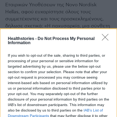
Εταιρικών Υποθέσεων της Νοvo Nordisk
Hellas, αφού ευχαρίστησε όλους τους
συμμετέχοντες και τους προσκεκλημένους,
δήλωσε σχετικά: «Η παχυσαρκία, μια σύνθετη
και πολυπαραγοντική νόσος, απαιτεί
Healthstories -
Do Not Process My Personal
συστράτευση όλων με στόχο τη βελτίωση της
Information
συνολικής μεταβολικής υγείας, της ποιότητας
ζωής και της διαχείρισης των συνοδών νόσων.
If you wish to opt-out of the sale, sharing to third parties, or
processing of your personal or sensitive information for
Στη Novo Nordisk, αντιλαμβανόμενοι το
targeted advertising by us, please use the below opt-out
οικονομικό φορτίο της νόσου της
section to confirm your selection. Please note that after your
παχυσαρκίας, ενισχύουμε τη συνεργασία με
opt-out request is processed you may continue seeing
όλα τα εμπλεκόμενα μέρη, επενδύουμε στην
interest-based ads based on personal information utilized by
us or personal information disclosed to third parties prior to
αναζήτηση νέων καινοτόμων θεραπευτικών
your opt-out. You may separately opt-out of the further
επιλογών και υλοποιούμε καμπάνιες για την
disclosure of your personal information by third parties on the
ευαισθητοποίηση του κοινού. Η σημερινή
IAB’s list of downstream participants. This information may
also be disclosed by us to third parties on the
IAB’s List of
εταιρική εκδήλωση στα γραφεία της εταιρείας
Downstream Participants
that may further disclose it to other