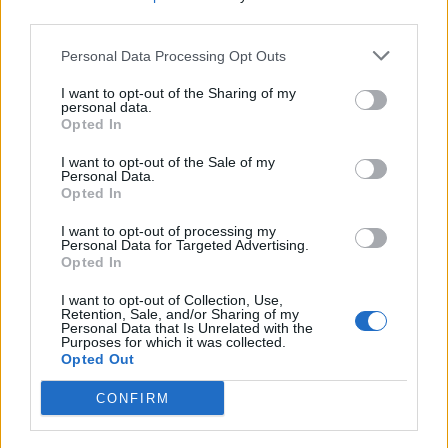
μας κινείται ακριβώς σε αυτή τη λογική, της
third parties.
αξιόπιστης ενημέρωσης με ενσυναίσθηση και
Personal Data Processing Opt Outs
ασθενοκεντρική προσέγγιση.»
I want to opt-out of the Sharing of my
personal data.
Opted In
I want to opt-out of the Sale of my
Personal Data.
Opted In
I want to opt-out of processing my
Personal Data for Targeted Advertising.
Opted In
I want to opt-out of Collection, Use,
Retention, Sale, and/or Sharing of my
Personal Data that Is Unrelated with the
Purposes for which it was collected.
Opted Out
Photo 1: Ευριπίδης Γουργουλίδης – Senior Communication & Public Affairs
Manager της Novo Nordisk Hellas, Άννα Σταθάκη – Σύντροφος Δημήτρη
CONFIRM
Σταρόβα, Μαίρη Καραγεώργου – Διευθύντρια Εταιρικών Υποθέσεων της
Νοvo Nordisk Hellas, Δημήτρης Σταρόβας, Γιάννης Ζουγανέλης
Photo 2: Εργαζόμενοι της Novo Nordisk Hellas κατά τη διάρκεια του event
Photo 3: Μαίρη Καραγεώργου, Άννα Σταθάκη και Δημήτρης Σταρόβας