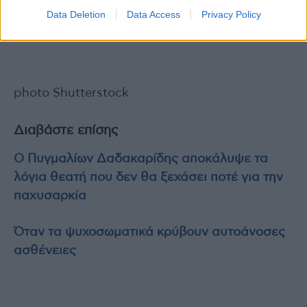
παρακολουθούν την τοποθέτηση του Γιάννη Ζουγανέλη
Data Deletion
Data Access
Privacy Policy
Photo 4: Ολύμπιος Παπαδημητρίου – Γενικός Διευθυντής της Novo Nordisk
Hellas και Πρόεδρος του ΣΦΕΕ και εργαζόμενοι της Novo Nordisk Hellas
photo Shutterstock
Διαβάστε επίσης
Ο Πυγμαλίων Δαδακαρίδης αποκάλυψε τα
λόγια θεατή που δεν θα ξεχάσει ποτέ για την
παχυσαρκία
Όταν τα ψυχοσωματικά κρύβουν αυτοάνοσες
ασθένειες