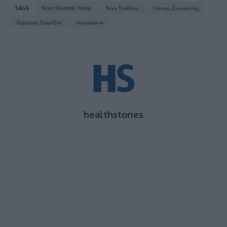
TAGS
Novo Nordisk Hellas
Άννα Σταθάκη
Γιάννης Ζουγανέλης
Δημήτρης Σταρόβας
παχυσαρκία
healthstories