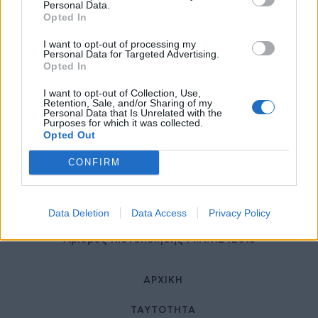
27 Φεβρουαρίου 2026
Personal Data.
Opted In
I want to opt-out of processing my
Personal Data for Targeted Advertising.
Opted In
I want to opt-out of Collection, Use,
Retention, Sale, and/or Sharing of my
Personal Data that Is Unrelated with the
Purposes for which it was collected.
Opted Out
© HealthStories - All rights reserved.
CONFIRM
Data Deletion
Data Access
Privacy Policy
Αριθμός Πιστοποίησης Μ.Η.Τ.242013
ΑΡΧΙΚΉ
ΤΑΥΤΌΤΗΤΑ