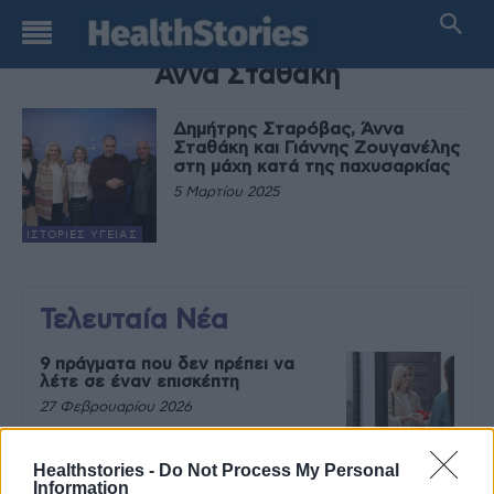
TAG
Άννα Σταθάκη
Δημήτρης Σταρόβας, Άννα
Σταθάκη και Γιάννης Ζουγανέλης
στη μάχη κατά της παχυσαρκίας
5 Μαρτίου 2025
ΙΣΤΟΡΊΕΣ ΥΓΕΊΑΣ
Τελευταία Νέα
9 πράγματα που δεν πρέπει να
λέτε σε έναν επισκέπτη
27 Φεβρουαρίου 2026
Healthstories -
Do Not Process My Personal
Information