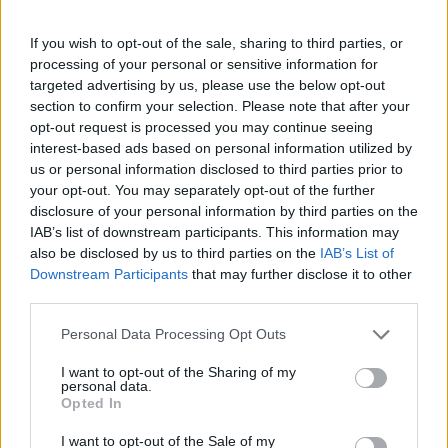
Πάνω από 100 μωρά έχουν
γεννηθεί μέσω εξωσωματικής, με
If you wish to opt-out of the sale, sharing to third parties, or
την υποστήριξη της Be-Live
processing of your personal or sensitive information for
27 Φεβρουαρίου 2026
targeted advertising by us, please use the below opt-out
section to confirm your selection. Please note that after your
opt-out request is processed you may continue seeing
Μεταπροπονητική πείνα: Ο λόγος
interest-based ads based on personal information utilized by
που θέλεις να καταβροχθίσεις τα
us or personal information disclosed to third parties prior to
πάντα μετά την άσκηση
your opt-out. You may separately opt-out of the further
27 Φεβρουαρίου 2026
disclosure of your personal information by third parties on the
IAB’s list of downstream participants. This information may
also be disclosed by us to third parties on the
IAB’s List of
Ωρίων – Σπάνια νοσήματα
Downstream Participants
that may further disclose it to other
συνδέονται με μνημεία που
third parties.
διαμόρφωσαν την ιστορία και το
πνεύμα της χώρας μας
Personal Data Processing Opt Outs
27 Φεβρουαρίου 2026
I want to opt-out of the Sharing of my
personal data.
Γεωργιάδης: Πολλαπλά οφέλη από
Opted In
τη συνεργασία δημοσίου και
ιδιωτικού τομέα
I want to opt-out of the Sale of my