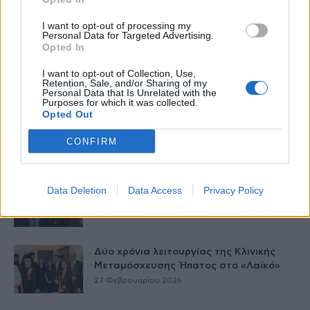
I want to opt-out of processing my
Personal Data for Targeted Advertising.
Opted In
I want to opt-out of Collection, Use,
Δείτε Ακόμη
Retention, Sale, and/or Sharing of my
Personal Data that Is Unrelated with the
Purposes for which it was collected.
Opted Out
Γεωργιάδης: Πολλαπλά οφέλη από τη
συνεργασία δημοσίου και ιδιωτικού
CONFIRM
τομέα
27 Φεβρουαρίου 2026
Παράρτημα του Παίδων “Αγία Σοφία”
Data Deletion
Data Access
Privacy Policy
στο Ίλιον – Τι ανακοινώθηκε από...
27 Φεβρουαρίου 2026
Δύο χρόνια λειτουργίας της Κλινικής
Μεταμόσχευσης Ήπατος στο «Λαϊκό»
27 Φεβρουαρίου 2026