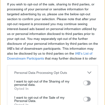
υπηρεσία διανομής φαρμάκων «Κατ’ Οίκον»
If you wish to opt-out of the sale, sharing to third parties, or
processing of your personal or sensitive information for
targeted advertising by us, please use the below opt-out
section to confirm your selection. Please note that after your
opt-out request is processed you may continue seeing
TAGS
δασμοί ΗΠΑ
Δημήτρης Τσιόδρας
Νίκος Παπανδρέου
interest-based ads based on personal information utilized by
φάρμακα
us or personal information disclosed to third parties prior to
your opt-out. You may separately opt-out of the further
disclosure of your personal information by third parties on the
IAB’s list of downstream participants. This information may
also be disclosed by us to third parties on the
IAB’s List of
Downstream Participants
that may further disclose it to other
third parties.
healthstories
Personal Data Processing Opt Outs
I want to opt-out of the Sharing of my
personal data.
Opted In
I want to opt-out of the Sale of my
Personal Data.
Opted In