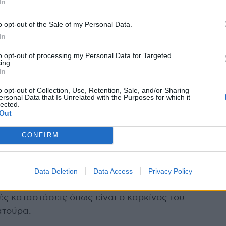
In
νο κολλαγόνο διαρκεί πολλά χρόνια, τα ευρήματα
ατηρούμε συχνά ως δερματολόγοι, ότι δηλαδή τα
o opt-out of the Sale of my Personal Data.
ροπρόθεσμα το δέρμα, για μήνες ή ακόμη και
In
 η Δρ. Τσιατούρα.
to opt-out of processing my Personal Data for Targeted
ing.
In
Δρ. Frank Wang από το τμήμα Δερματολογίας του
 και μόνο συνεδρία εφαρμογής με διασταυρωμένο
o opt-out of Collection, Use, Retention, Sale, and/or Sharing
ersonal Data that Is Unrelated with the Purposes for which it
ει σε γρήγορη και με μεγάλη διάρκεια βελτίωση
lected.
Out
CONFIRM
ζει τις λύσεις που έχουμε για την αντιμετώπιση
ική οδηγία που πρέπει να τηρούμε όλοι: η
σωπο και τα εκτεθειμένα σημεία στο σώμα μας
Data Deletion
Data Access
Privacy Policy
θυστερούμε τη φωτογήρανση, αλλά επίσης
 καταστάσεις όπως είναι ο καρκίνος του
ατούρα.