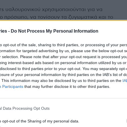
ers υαλουρονικού χρησιμοποιούνται για να
 πρόσωπο, να τονίσουν τα ζυγωματικά και το
ι τον όγκο στα χείλη, να «γεμίσουν» βαθιές
ies -
Do Not Process My Personal Information
η και να διορθώσουν το σχήμα της μύτης
to opt-out of the sale, sharing to third parties, or processing of your per
formation for targeted advertising by us, please use the below opt-out s
τές είναι ότι οι εγχύσεις με διασταυρωμένο
r selection. Please note that after your opt-out request is processed y
νο δέρμα αλλάζουν την όψη του διεγείροντας την
eing interest-based ads based on personal information utilized by us or
disclosed to third parties prior to your opt-out. You may separately opt-
α θετικά ευρήματα είναι παραπάνω από
losure of your personal information by third parties on the IAB’s list of
λαγόνου διεγείρεται μέσα σε λίγες εβδομάδες
. This information may also be disclosed by us to third parties on the
IA
 διαρκεί πολύ περισσότερο από το ίδιο το
Participants
that may further disclose it to other third parties.
 στο «πώς» το υαλουρονικό βελτιώνει την
l Data Processing Opt Outs
 μιλάμε μόνο για διόρθωση της απώλειας όγκου
o opt-out of the Sharing of my personal data.
λά και για ενδογενή παραγωγή νέου κολλαγόνου.