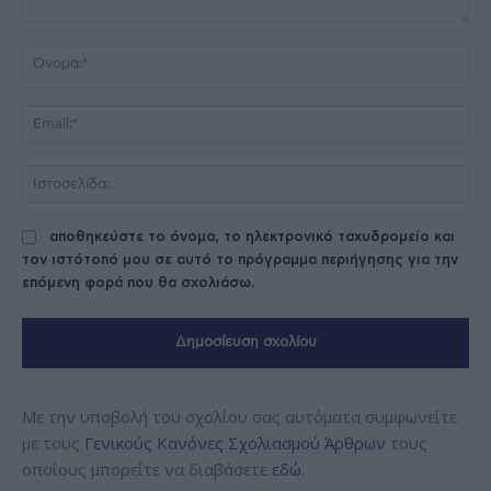
Σχόλιο:
Όν
Ema
Ισ
αποθηκεύστε το όνομα, το ηλεκτρονικό ταχυδρομείο και
τον ιστότοπό μου σε αυτό το πρόγραμμα περιήγησης για την
επόμενη φορά που θα σχολιάσω.
Με την υποβολή του σχολίου σας αυτόματα συμφωνείτε
με τους
Γενικούς Κανόνες Σχολιασμού Άρθρων
τους
οποίους μπορείτε να διαβάσετε
εδώ
.