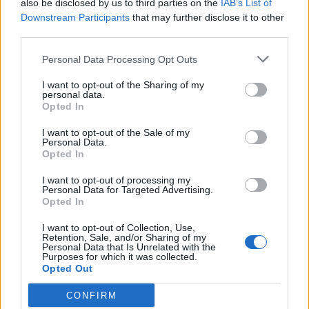
also be disclosed by us to third parties on the
IAB’s List of
Δεν προκαλεί παρενέργειες, εκτός από ήπιους
Downstream Participants
that may further disclose it to other
μώλωπες και οίδημα που υποχωρούν σε
third parties.
ελάχιστες μέρες. Η θεραπεία, ωστόσο, πρέπει
Personal Data Processing Opt Outs
να εφαρμόζεται από έμπειρο δερματολόγο
ώστε να αποφεύγονται τυχόν μολύνσεις ή
I want to opt-out of the Sharing of my
personal data.
εξογκώματα λόγω άνισης τοποθέτησης του
Opted In
υλικού. Ακόμα, όμως, και σ’ αυτήν την
I want to opt-out of the Sale of my
περίπτωση, δεν πρέπει να υπάρχει ανησυχία,
Personal Data.
Opted In
γιατί το αποτέλεσμα μπορεί να αναστραφεί
αμέσως.
I want to opt-out of processing my
Personal Data for Targeted Advertising.
Opted In
Το υαλουρονικό οξύ είναι ένα εύπλαστο υλικό
I want to opt-out of Collection, Use,
που μπορεί να γυρίσει το χρόνο πίσω – να
Retention, Sale, and/or Sharing of my
Personal Data that Is Unrelated with the
διορθώσει τις ατέλειες, να ενισχύσει τα
Purposes for which it was collected.
όμορφα χαρακτηριστικά του προσώπου, να
Opted Out
αναπληρώσει τον όγκο και να επαναφέρει τη
CONFIRM
χαμένη ελαστικότητα στην επιδερμίδα»,