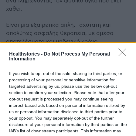
αναπληρώνοντας τον φυσικό όγκο που έχει
χαθεί.
Είναι μια εξαιρετικά απλή, ταχύτατη και
απολύτως ασφαλής θεραπεία, με άμεσα
αποτελέσματα και μηδενικό χρόνο
αποκατάστασης. Προτιμάται συνηθέστερα για
Healthstories -
Do Not Process My Personal
το γέμισμα των ρυτίδων του μετώπου, του
Information
μεσόφρυου, των χειλιών, των ματιών, του
If you wish to opt-out of the sale, sharing to third parties, or
λαιμού και των ρινοπαρειακών αυλάκων
processing of your personal or sensitive information for
(ρυτίδες γέλιου). Προσθέτει όγκο στα
targeted advertising by us, please use the below opt-out
ζυγωματικά, φωτίζει τους μαύρους κύκλους
section to confirm your selection. Please note that after your
των ματιών, σχηματίζει ζουμερά και τέλεια
opt-out request is processed you may continue seeing
interest-based ads based on personal information utilized by
σχηματισμένα (κατά το επιθυμητό) χείλη και
us or personal information disclosed to third parties prior to
διορθώνει το σχήμα της μύτης, χαρίζοντας
your opt-out. You may separately opt-out of the further
ομορφιά και αρμονία στο πρόσωπο.
disclosure of your personal information by third parties on the
IAB’s list of downstream participants. This information may