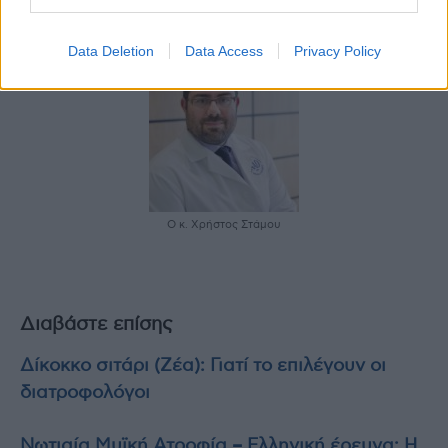
καταλήγει ο δρ Στάμου.
Data Deletion
Data Access
Privacy Policy
Ο κ. Χρήστος Στάμου
Διαβάστε επίσης
Δίκοκκο σιτάρι (Ζέα): Γιατί το επιλέγουν οι
διατροφολόγοι
Νωτιαία Μυϊκή Ατροφία – Ελληνική έρευνα: Η