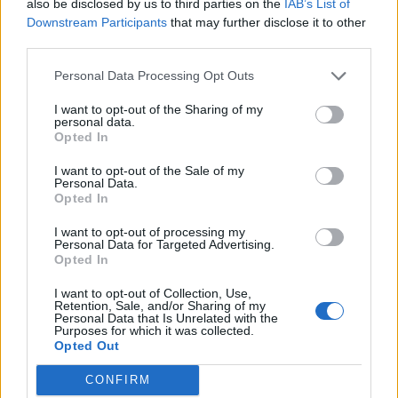
also be disclosed by us to third parties on the
IAB’s List of
Downstream Participants
that may further disclose it to other
third parties.
Personal Data Processing Opt Outs
I want to opt-out of the Sharing of my
Δείτε Ακόμη
personal data.
Opted In
9 πράγματα που δεν πρέπει να λέτε σε
I want to opt-out of the Sale of my
Personal Data.
έναν επισκέπτη
Opted In
27 Φεβρουαρίου 2026
I want to opt-out of processing my
Personal Data for Targeted Advertising.
Τατουάζ: Μπορεί να επηρεάσει μετά από
Opted In
καιρό τα μάτια και την...
27 Φεβρουαρίου 2026
I want to opt-out of Collection, Use,
Retention, Sale, and/or Sharing of my
Personal Data that Is Unrelated with the
Purposes for which it was collected.
Ταχύτερη βιολογική γήρανση στους
Opted Out
άνδρες μέσης ηλικίας, από τα
«παντοτινά χημικά»
CONFIRM
26 Φεβρουαρίου 2026