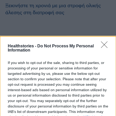
Ξεκινήστε τη χρονιά με μια στροφή ολικής
άλεσης στη διατροφή σας
TAGS
έρευνα
λεπτά
περπάτημα
Healthstories -
Do Not Process My Personal
Information
If you wish to opt-out of the sale, sharing to third parties, or
processing of your personal or sensitive information for
targeted advertising by us, please use the below opt-out
section to confirm your selection. Please note that after your
opt-out request is processed you may continue seeing
healthstories
interest-based ads based on personal information utilized by
us or personal information disclosed to third parties prior to
your opt-out. You may separately opt-out of the further
disclosure of your personal information by third parties on the
IAB’s list of downstream participants. This information may