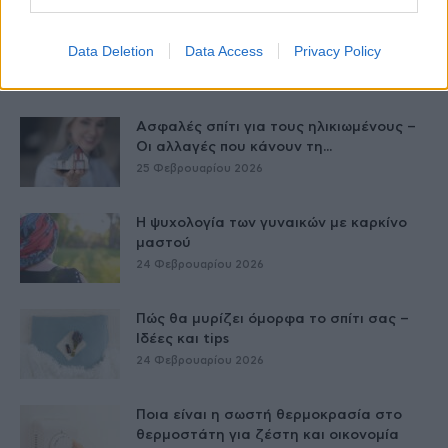
Γερά οστά σε όλες τις ηλικίες: Χρήσιμες
Data Deletion
Data Access
Privacy Policy
συμβουλές
26 Φεβρουαρίου 2026
Ασφαλές σπίτι για τους ηλικιωμένους –
Οι αλλαγές που κάνουν τη...
25 Φεβρουαρίου 2026
Η ψυχολογία των γυναικών με καρκίνο
μαστού
24 Φεβρουαρίου 2026
Πώς θα μυρίζει όμορφα το σπίτι σας –
Ιδέες και tips
24 Φεβρουαρίου 2026
Ποια είναι η σωστή θερμοκρασία στο
θερμοστάτη για ζέστη και οικονομία