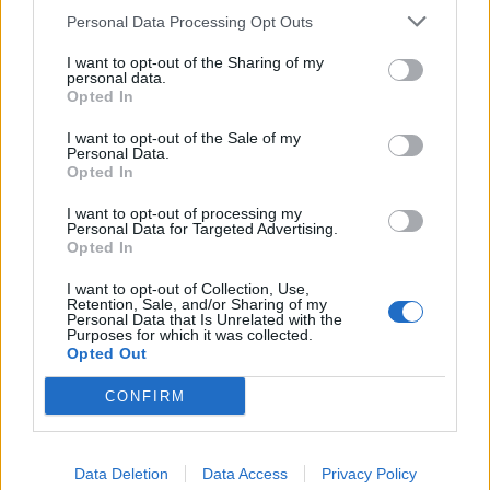
Personal Data Processing Opt Outs
1
2
3
I want to opt-out of the Sharing of my
personal data.
Opted In
Τελευταία Νέα
I want to opt-out of the Sale of my
Personal Data.
9 πράγματα που δεν πρέπει να
Opted In
λέτε σε έναν επισκέπτη
27 Φεβρουαρίου 2026
I want to opt-out of processing my
Personal Data for Targeted Advertising.
Opted In
I want to opt-out of Collection, Use,
Πάνω από 100 μωρά έχουν
Retention, Sale, and/or Sharing of my
Personal Data that Is Unrelated with the
γεννηθεί μέσω εξωσωματικής, με
Purposes for which it was collected.
την υποστήριξη της Be-Live
Opted Out
27 Φεβρουαρίου 2026
CONFIRM
Μεταπροπονητική πείνα: Ο λόγος
που θέλεις να καταβροχθίσεις τα
Data Deletion
Data Access
Privacy Policy
πάντα μετά την άσκηση