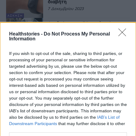
διαβήτη
7 Δεκεμβρίου 2023
ΆΣΚΗΣΗ
Ανεβαίνοντας 50 σκαλοπάτια την
ημέρα μπορεί να είναι αρκετό για
Healthstories -
Do Not Process My Personal
την υγεία της καρδιάς
Information
25 Οκτωβρίου 2023
If you wish to opt-out of the sale, sharing to third parties, or
ΆΣΚΗΣΗ
processing of your personal or sensitive information for
Περπάτημα: Η νέα viral πρόκληση
είναι ένας εκπληκτικά εύκολος
targeted advertising by us, please use the below opt-out
τρόπος για να γυμναστείτε
section to confirm your selection. Please note that after your
29 Αυγούστου 2023
opt-out request is processed you may continue seeing
interest-based ads based on personal information utilized by
ΆΣΚΗΣΗ
us or personal information disclosed to third parties prior to
Περπάτημα: Ακόμα και λίγα
your opt-out. You may separately opt-out of the further
βήματα την ημέρα μειώνουν τον
disclosure of your personal information by third parties on the
κίνδυνο πρόωρου θανάτου
IAB’s list of downstream participants. This information may
9 Αυγούστου 2023
also be disclosed by us to third parties on the
IAB’s List of
Downstream Participants
that may further disclose it to other
ΕΥΕΞΊΑ
third parties.