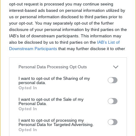
Οι βλεφαρίδες σας μπορεί να γίνουν πιο
opt-out request is processed you may continue seeing
μακριές και πιο δυνατές
interest-based ads based on personal information utilized by
us or personal information disclosed to third parties prior to
«Οι βλεφαρίδες γίνονται εύθραυστες και
your opt-out. You may separately opt-out of the further
disclosure of your personal information by third parties on the
ξηρές όταν η μάσκαρα ανανεώνετια πολλές
IAB’s list of downstream participants. This information may
φορές κα τά τη διάρκεια της ημέρας, οπότε η
also be disclosed by us to third parties on the
IAB’s List of
σχολαστική αφαίρεση του μακιγιάζ θα αφήσει
Downstream Participants
that may further disclose it to other
third parties.
τις βλεφαρίδες σας πιο υγιείς και θα σας
βοηθήσει να διατηρήσετε το μήκος τους»,
Personal Data Processing Opt Outs
εξηγεί η Rachel Nazarian, δερματολόγος από
I want to opt-out of the Sharing of my
τη Νέα Υόρκη στο Schweiger Dermatology
personal data.
Opted In
Group.
I want to opt-out of the Sale of my
Personal Data.
Το ξηρό δέρμα σας θα μπορούσε να
Opted In
βελτιωθεί
I want to opt-out of processing my
Personal Data for Targeted Advertising.
«Ένα από τα πιο βασικά προβλήματα που
Opted In
παρουσιάζονται όταν δεν καθαρίζετε το