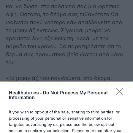
και να δώσει στο πρόσωπό σας μια φρέσκια
όψη. Ωστόσο, το δέρμα σας πιθανότατα θα
φαίνεται πολύ νεότερο εάν απαλλαγείτε από
το μακιγιάζ εντελώς. Σίγουρα, μπορεί να
χρειαστεί λίγη εξοικείωση, αλλά, με την
πάροδο του χρόνου, θα παρατηρήσετε ότι το
δέρμα σας πραγματικά βελτιώνεται από μόνο
του.
«Το μακιγιάζ που παγιδεύεται στο δέρμα,
προκαλεί οξειδωτική βλάβη», είπε η
Healthstories -
Do Not Process My Personal
δερματολόγος
Annie Chiu.
«Αυτό όπως εξηγεί,
Information
οδηγεί σε κατάρρευση του δερματικού
φραγμού και γερνάει πρόωρα το πρόσωπό
If you wish to opt-out of the sale, sharing to third parties, or
processing of your personal or sensitive information for
σας».
targeted advertising by us, please use the below opt-out
section to confirm your selection. Please note that after your