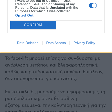
I want to opt-out of Collection, Use,
Retention, Sale, and/or Sharing of my
Personal Data that Is Unrelated with the
Purposes for which it was collected.
Σε σύνδεση με το face-lift, σχεδόν πάντα στην
Opted Out
ρυτιδοπλαστική εφαρμόζουμε μεταφορά
λίπους σε ιδιαίτερα χαρακτηριστικά του
CONFIRM
προσώπου, ώστε να επωφεληθούμε από τις
αντιγηραντικές ιδιότητες των
Data Deletion
Data Access
Privacy Policy
βλαστοκυττάρων.
To face-lift μπορεί επίσης να συνδυαστεί με
ανόρθωση μετώπου και βλεφαροπλαστική,
καθώς και ρυτιδοπλαστική αυχένα. Επιπλέον,
δεν απαγορεύεται για καπνιστές.
Εν κατακλείδι, μπορούμε να εφαρμόσουμε, τη
ρυτιδοπλαστική, σε κάθε ασθενή
εξατομικευμένα, την καλύτερη τεχνική για την