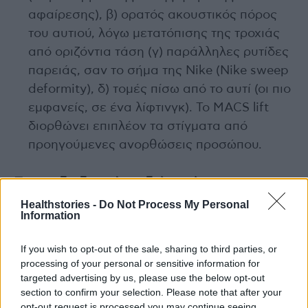
αφαίρεσης), β) ορατός ακουστικός πόρος
του αυτιού, λόγω μετατόπισης της τροχιάς
από οριζόντια τάση (γ) παράλληλες ρυτίδες
παρειάς, σαν το σήμα της Nike (Nike sweep
deformity), δ) τομές πίσω από το αυτί (οι πιο
εμφανείς, σε ένα λίφτινγκ). Το MACS lift
διορθώνει επιπλέον τα στίγματα από
προηγούμενες ανορθώσεις προσώπου.
Ποια η διαδικασία, η διάρκειά της και το
αποτέλεσμα;
Healthstories -
Do Not Process My Personal
Information
Ανάλογα με την περίπτωση, η επέμβαση
If you wish to opt-out of the sale, sharing to third parties, or
διαρκεί 2-4 ώρες, διενεργείται με τοπική
processing of your personal or sensitive information for
αναισθησία και «νάρκωση», εκτός εάν
targeted advertising by us, please use the below opt-out
κάποιος προτιμά γενική αναισθησία (σπανίως),
section to confirm your selection. Please note that after your
και αποτελεί επέμβαση Ημερήσιας Νοσηλείας.
opt-out request is processed you may continue seeing