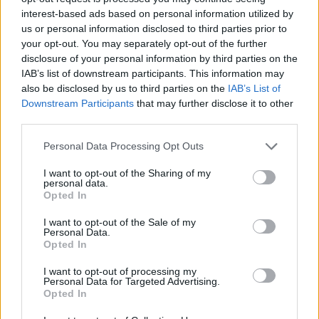
interest-based ads based on personal information utilized by
us or personal information disclosed to third parties prior to
Οι τομές κρύβονται στις φυσικές γραμμές ή
your opt-out. You may separately opt-out of the further
ρυτίδες του προσώπου, στις φαβορίτες και
disclosure of your personal information by third parties on the
στις αυλακώσεις του αυτιού.
IAB’s list of downstream participants. This information may
also be disclosed by us to third parties on the
IAB’s List of
Downstream Participants
that may further disclose it to other
Ακόμη, ανάλογα με την έκβαση της
third parties.
επέμβασης, μπορείτε να επιστρέψετε στην
Personal Data Processing Opt Outs
εργασία σας σε 9-12 μέρες, ενώ το
αποτέλεσμα της επέμβασης θα διαρκέσει από
I want to opt-out of the Sharing of my
personal data.
8-15 χρόνια.
Opted In
I want to opt-out of the Sale of my
Συμβουλή
Personal Data.
Opted In
«Η καλύτερη/συνιστώμενη ηλικία για αυτού
I want to opt-out of processing my
του είδους την ανόρθωση προσώπου είναι τα
Personal Data for Targeted Advertising.
Opted In
45-65 έτη. Ζητούμενο είναι πάντα η ασφάλεια
και το φυσικό αποτέλεσμα.