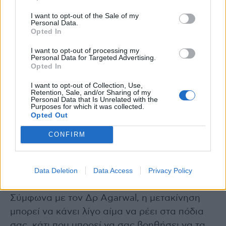
παράγει αρκετά ερυθρά αιμοσφαίρια ή το
I want to opt-out of the Sale of my
Personal Data.
σώμα σας καταστρέφει πάρα πολλά ερυθρά
Opted In
αιμοσφαίρια κύτταρα του αίματος. Τα ερυθρά
I want to opt-out of processing my
αιμοσφαίρια είναι υπεύθυνα για την
Personal Data for Targeted Advertising.
Opted In
κυκλοφορία του οξυγόνου σε όλο το σώμα –
χωρίς αρκετό από αυτά, το σώμα αγωνίζεται
I want to opt-out of Collection, Use,
Retention, Sale, and/or Sharing of my
να λειτουργήσει σωστά. Αυτός είναι ο λόγος
Personal Data that Is Unrelated with the
Purposes for which it was collected.
για τον οποίο η αναιμία μπορεί να σας κάνει
Opted Out
να αισθάνεστε κουρασμένοι, αδύναμοι,
CONFIRM
ζαλάδες — και συχνά, κρύο
Κρύα πόδια : Τρόποι αντιμετώπισης
Data Deletion
Data Access
Privacy Policy
Τεντώστε ή μετακινήστε τα πόδια σας:
Σύμφωνα με τον Δρ Agarwal, η μετακίνηση
μπορεί να κάνει λίγο αίμα να ρέει στα πόδια
σας, κάτι που μπορεί να σας βοηθήσει να τα