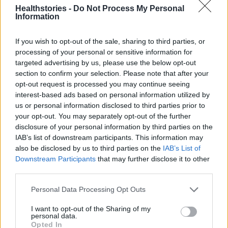
αγγείων που συνήθως επηρεάζει τα δάκτυλα
Healthstories -
Do Not Process My Personal
των χεριών και των ποδιών. Εάν πάσχετε από
Information
τη νόσο του Raynaud, τα αιμοφόρα αγγεία
If you wish to opt-out of the sale, sharing to third parties, or
σας μπορεί να συστέλλονται όταν είστε
processing of your personal or sensitive information for
κρυωμένοι ή αγχωμένοι – προκαλώντας
targeted advertising by us, please use the below opt-out
έλλειψη κυκλοφορίας σε ορισμένα μέρη του
section to confirm your selection. Please note that after your
σώματός σας (όπως τα δάχτυλα των χεριών
opt-out request is processed you may continue seeing
interest-based ads based on personal information utilized by
και των ποδιών σας). Μπορεί να διατρέχετε
us or personal information disclosed to third parties prior to
υψηλότερο κίνδυνο εάν είστε γυναίκα, ηλικίας
your opt-out. You may separately opt-out of the further
άνω των 30 ετών, έχετε οικογενειακό ιστορικό
disclosure of your personal information by third parties on the
IAB’s list of downstream participants. This information may
της νόσου ή ζείτε σε μέρος με ψυχρό κλίμα.
also be disclosed by us to third parties on the
IAB’s List of
Downstream Participants
that may further disclose it to other
Αναιμία
third parties.
Μια αρκετά συχνή πάθηση αίματος κατά την
Personal Data Processing Opt Outs
οποία έχετε χαμηλότερο από το κανονικό
I want to opt-out of the Sharing of my
αριθμό ερυθρών αιμοσφαιρίων για διάφορους
personal data.
Opted In
λόγους: απώλεια αίματος, το σώμα σας δεν