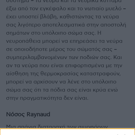
σύστημα – τα νεύρα και τα νευρικά κύτταρα
έξω από τον εγκέφαλο και το νωτιαίο μυελό –
έχει υποστεί βλάβη, καθιστώντας τα νεύρα
σας λιγότερο αποτελεσματικά στην αποστολή
σημάτων στο υπόλοιπο σώμα σας. Η
νευροπάθεια μπορεί να επηρεάσει τα νεύρα
σε οποιοδήποτε μέρος του σώματός σας –
συμπεριλαμβανομένων των ποδιών σας. Και
αν τα νεύρα που είναι επιφορτισμένα με την
αίσθηση της θερμοκρασίας καταστραφούν,
μπορεί να αρχίσουν να λένε στο υπόλοιπο
σώμα σας ότι τα πόδια σας είναι κρύα ενώ
στην πραγματικότητα δεν είναι.
Νόσος Raynaud
Μια σπάνια διαταραχή των αιμοφόρων