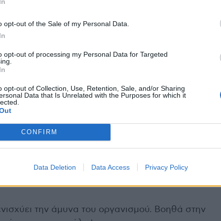
In
o opt-out of the Sale of my Personal Data.
ταπολέμηση των αναπνευστικών προβλημάτων που
In
ήκες
to opt-out of processing my Personal Data for Targeted
ing.
φάρμακο που χρησιμοποιείται παραδοσιακά:
In
ία του κρυολογήματος. Οφείλει τις ιδιότητές του,
o opt-out of Collection, Use, Retention, Sale, and/or Sharing
ersonal Data that Is Unrelated with the Purposes for which it
ύτο των μούρων πολυφαινόλης, ιδιαίτερα σε
lected.
Out
CONFIRM
οάγει την παρέμβαση των κυττάρων του
ον περιορισμό του πολλαπλασιασμού των ιών,
 και γρίπης.
Data Deletion
Data Access
Privacy Policy
 ενισχύει την άμυνα του οργανισμού. Βοηθά στην