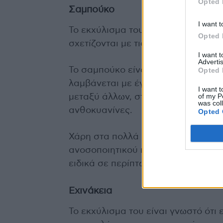
Opted 
Σαμπούκο
I want t
Το εκχύλισμα του, βοηθά στην κα
Opted 
σχετίζονται με τις χειμερινές συνθ
I want 
Advertis
Το σαμπούκο είναι ένα χειμερινό 
Opted 
λαμβάνεται με έγχυμα για τη θεραπε
I want t
of my P
μεταξύ άλλων, στον εξαιρετικό πλο
was col
ανθοκυανίνες.
Opted 
Χάρη στα πολλά συστατικά του, πρ
ανοσοποιητικού που συμβάλλουν στ
ειδικά σε περίπτωση κρυολογήματος
Εχινάκεια
Το εκχύλισμα του είναι γνωστό ότι