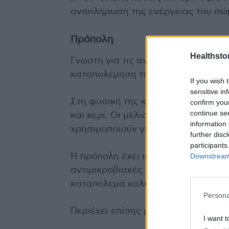
αναπλήρωση της ενέργειας του σώ
Πρόπολη
Healthstor
Γνωστή για τις αντιμικροβιακές τη
καταπολέμηση των χειμερινών επι
If you wish 
sensitive in
Στη φυσική της κατάσταση, η πρόπο
confirm you
continue se
και κερί. Οι μέλισσες το αναπτύσ
information 
χρησιμοποιούν για να καθαρίσουν 
further disc
participants
Downstream 
Η πρόπολη έχει ισχυρή φήμη στον τ
αντιμικροβιακές του ιδιότητες πο
καταπολεμά καλύτερα τις χειμερινέ
Persona
Περιέχει επίσης μεγάλη ποικιλία αμ
I want t