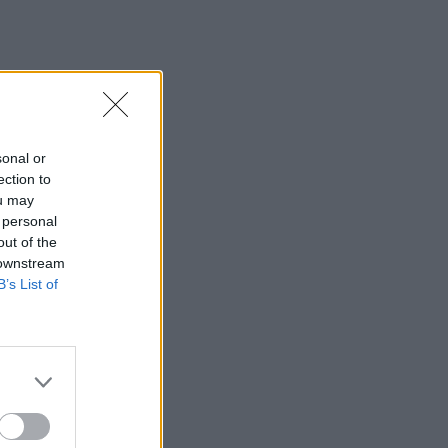
sonal or
ection to
ou may
 personal
out of the
 downstream
B’s List of