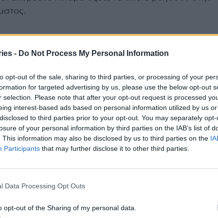
ματος.
ies -
Do Not Process My Personal Information
ς ιδιότητες, η Πρόπολη βοηθά στην καλύτερη
θέσεων.
to opt-out of the sale, sharing to third parties, or processing of your per
formation for targeted advertising by us, please use the below opt-out s
λη είναι μια ουσία που αποτελείται από ρητίνες
r selection. Please note that after your opt-out request is processed y
eing interest-based ads based on personal information utilized by us or
σουν από εξίδρωμα οφθαλμών και το
disclosed to third parties prior to your opt-out. You may separately opt-
και να προστατεύσουν την κυψέλη.
losure of your personal information by third parties on the IAB’s list of
. This information may also be disclosed by us to third parties on the
IA
Participants
that may further disclose it to other third parties.
ομέα της προστασίας. Είναι γνωστό για τις
υ βοηθούν τον ανθρώπινο οργανισμό να
ς επιθέσεις.
l Data Processing Opt Outs
ινοξέων, βιταμινών και ιχνοστοιχείων
o opt-out of the Sharing of my personal data.