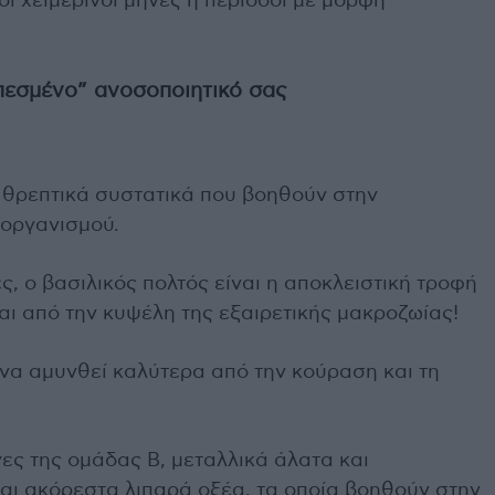
ι χειμερινοί μήνες ή περίοδοι με μορφή
πεσμένο” ανοσοποιητικό σας
ά θρεπτικά συστατικά που βοηθούν στην
οργανισμού.
, ο βασιλικός πολτός είναι η αποκλειστική τροφή
αι από την κυψέλη της εξαιρετικής μακροζωίας!
να αμυνθεί καλύτερα από την κούραση και τη
νες της ομάδας Β, μεταλλικά άλατα και
και ακόρεστα λιπαρά οξέα, τα οποία βοηθούν στην