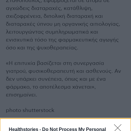
Σταθόπουλος, εφαρμόζεται σε άτομα σε
αγχώδεις διαταραχές, κατάθλιψη,
σχιζοφρένεια, διπολική διαταραχή και
διαταραχές ύπνου μη οργανικής αιτιολογίας,
λειτουργώντας συμπληρωματικά και
ενισχυτικά τόσο της φαρμακευτικής αγωγής
όσο και της ψυχοθεραπείας.
«Η επιτυχία βασίζεται στη συνεργασία
γιατρού, φυσικοθεραπευτή και ασθενούς. Αν
δεν υπάρχει συνέπεια, όπως και με ένα
φάρμακο, το αποτέλεσμα χάνεται»,
επισημαίνει.
photo shutterstock
Διαβάστε επίσης
Healthstories -
Do Not Process My Personal