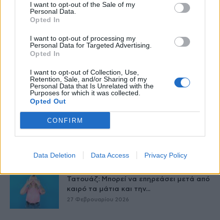
I want to opt-out of the Sale of my
Personal Data.
Opted In
I want to opt-out of processing my
Personal Data for Targeted Advertising.
Opted In
I want to opt-out of Collection, Use,
Retention, Sale, and/or Sharing of my
Personal Data that Is Unrelated with the
Purposes for which it was collected.
Opted Out
Δείτε Ακόμη
CONFIRM
9 πράγματα που δεν πρέπει να λέτε σε
έναν επισκέπτη
27 Φεβρουαρίου 2026
Data Deletion
Data Access
Privacy Policy
Τατουάζ: Μπορεί να επηρεάσει μετά από
καιρό τα μάτια και την...
27 Φεβρουαρίου 2026