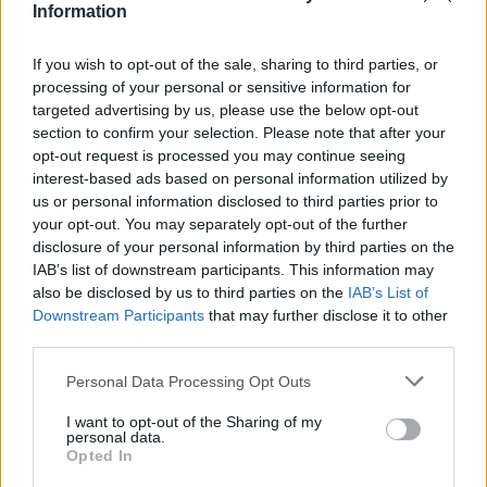
Information
Γιατί το κρυολόγημα διαρκεί περισσότερο σε
κάποιους
If you wish to opt-out of the sale, sharing to third parties, or
processing of your personal or sensitive information for
targeted advertising by us, please use the below opt-out
Ιστορική στιγμή – Ρεκόρ μεταμοσχεύσεων το
section to confirm your selection. Please note that after your
2025 στην Ελλάδα
opt-out request is processed you may continue seeing
interest-based ads based on personal information utilized by
us or personal information disclosed to third parties prior to
your opt-out. You may separately opt-out of the further
disclosure of your personal information by third parties on the
TAGS
άσκηση
Ψυχική Υγεία
IAB’s list of downstream participants. This information may
also be disclosed by us to third parties on the
IAB’s List of
Downstream Participants
that may further disclose it to other
third parties.
Personal Data Processing Opt Outs
I want to opt-out of the Sharing of my
personal data.
healthstories
Opted In