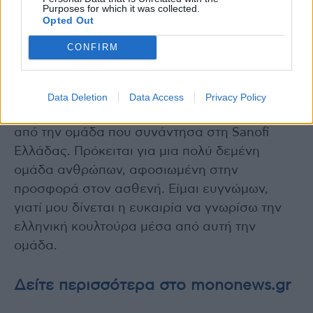
Purposes for which it was collected.
μας;
Opted Out
Είναι πολύ εύκολο και ευχάριστο να
CONFIRM
προσαρμοστεί κανείς σε αυτή τη φωτεινή
χώρα με τα τόσα όμορφα μέρη. Έχω ξεχωρίσει
μοναδικά τοπία και ασυναγώνιστες ελληνικές
Data Deletion
Data Access
Privacy Policy
γεύσεις. Περισσότερο, όμως, εντυπωσιάστηκα
από την ομάδα που συνάντησα στη Sanofi
Ελλάδας. Πρόκειται για μια πολύ δεμένη
ομάδα ανθρώπων, αφοσιωμένη στην
προσφορά στον ασθενή. Είμαι ευγνώμων,
γιατί μου δίνεται η ευκαιρία να γνωρίσω την
ελληνική κουλτούρα μέσα από αυτή την
ομάδα.
Δείτε περισσότερα στο mononews.gr