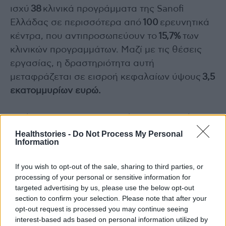
ισχύ
38
κλινικά προγράμματα της Sanofi
Ελλάδας σε περισσότερα από
100
ερευνητικά
κέντρα, που αντιπροσωπεύουν το
15,7%
των
κλινικών προγραμμάτων. Μαζί με τις θέσεις
εργασίας, η δραστηριότητα αυτή
μεταφράζεται σε εισροή κεφαλαίων ύψους
3,5
εκατομμυρίων ευρώ.
Το ύψος των υποχρεωτικών επιστροφών
(clawback / rebates) της φαρμακευτικής
Healthstories -
Do Not Process My Personal
Information
βιομηχανίας συνεχώς αυξάνει. Ποια η
άποψή σας σχετικά;
If you wish to opt-out of the sale, sharing to third parties, or
processing of your personal or sensitive information for
Είναι η μεγαλύτερη πρόκληση που
targeted advertising by us, please use the below opt-out
αντιμετωπίζει ο κλάδος μας σήμερα και
section to confirm your selection. Please note that after your
opt-out request is processed you may continue seeing
έρχεται ως συνέπεια του μη επαρκούς
interest-based ads based on personal information utilized by
προϋπολογισμού της δημόσιας