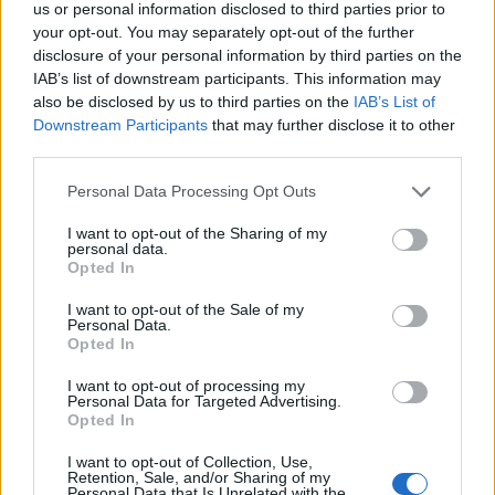
us or personal information disclosed to third parties prior to
φαρμακευτικής δαπάνης αλλά και της
your opt-out. You may separately opt-out of the further
ελλιπούς εφαρμογής καινοτόμων
disclosure of your personal information by third parties on the
IAB’s list of downstream participants. This information may
μεταρρυθμίσεων για αποδοτικότερη κατανομή
also be disclosed by us to third parties on the
IAB’s List of
των πόρων. Η Sanofi Ελλάδας, τόσο ως
Downstream Participants
that may further disclose it to other
καινοτόμος βιοφαρμακευτική εταιρεία, όσο
third parties.
και ως μέλος των θεσμικών οργάνων της
Personal Data Processing Opt Outs
Φαρμακοβιομηχανίας, βρίσκεται σε συνεχή
I want to opt-out of the Sharing of my
δημιουργικό διάλογο με την Πολιτεία για την
personal data.
εφαρμογή δυναμικών πολιτικών υγείας, που
Opted In
θα υποστηρίζουν μια βιώσιμη κατάσταση για
I want to opt-out of the Sale of my
όλους τους εμπλεκόμενους φορείς και θα
Personal Data.
Opted In
ωφελήσουν πρωτίστως τους ασθενείς.
I want to opt-out of processing my
Personal Data for Targeted Advertising.
Είστε στη χώρα μας με την οικογένειά σας.
Opted In
Έχετε προσαρμοστεί στον ελληνικό τρόπο
I want to opt-out of Collection, Use,
ζωής; Τι σας αρέσει περισσότερο στη χώρα
Retention, Sale, and/or Sharing of my
Personal Data that Is Unrelated with the