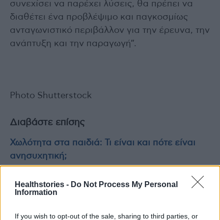
συνεχίσει να παρέχει λύσεις, θα πρέπει να
διαθέτει ένα προβλέψιμο και παγκοσμίως
ανταγωνιστικό περιβάλλον για την έρευνα, την
ανάπτυξη και την παραγωγή”.
Photo Shutterstock
Διαβάστε επίσης
Χωλότητα στα παιδιά: Τι είναι και πότε είναι
ανησυχητική;
Τα 3 μεγαλύτερα περιβαλλοντικά προβλήματα
Healthstories -
Do Not Process My Personal
Information
στα τρόφιμα και το νερό
If you wish to opt-out of the sale, sharing to third parties, or