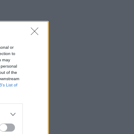
sonal or
ection to
ou may
 personal
out of the
 downstream
B’s List of