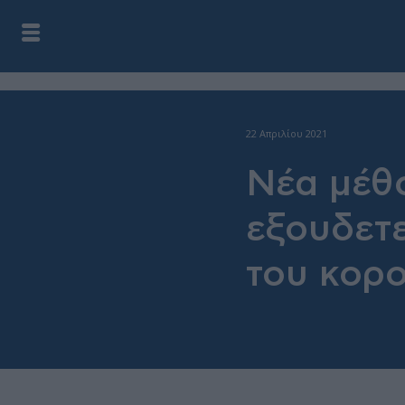
22 Απριλίου 2021
Νέα μέθο
εξουδετ
του κορ