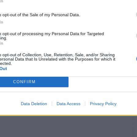
In
δετερωτικών αντισωμάτων γίνεται με απλή
o opt-out of the Sale of my Personal Data.
ίτερη προετοιμασία. Η εξέταση γίνεται χωρίς
In
ους χώρους, υπό συνθήκες πλήρους ασφάλειας,
to opt-out of processing my Personal Data for Targeted
ing.
για τους εξεταζόμενους. Το αποτέλεσμα μπορεί να
In
χρι τις 14:00 το μεσημέρι, διαφορετικά
ηλεκτρονικά.
o opt-out of Collection, Use, Retention, Sale, and/or Sharing
ersonal Data that Is Unrelated with the Purposes for which it
lected.
Out
CONFIRM
η
εξουδετερωτικά αντισώματα
Όμιλος ΒΙΟΙΑΤΡΙΚΗ
Data Deletion
Data Access
Privacy Policy