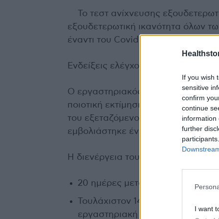
Το τεστ ανίχνευσης εξουδετερωτ
εξουδετερωτική ικανότητα όλων τω
έναντι του Covid-19.
Healthstor
Ενδείξεις ελέγχου αντισωμάτων
If you wish 
sensitive in
Ο εργαστηριακός έλεγχος των εξο
confirm you
ποιοτική εκτίμηση της λειτουργικ
continue se
του εξεταζόμενου που είτε νόσησε 
information 
further disc
εμβολιάστηκε έναντι του ιού. Δεν 
participants
Downstream 
Η διενέργεια του τεστ συνιστάται ν
20 ημέρες μετά και την 2η εμβολ
Persona
Τουλάχιστον 14 ημέρες είτε μετά
I want t
εργαστηριακή επιβεβαίωση της 