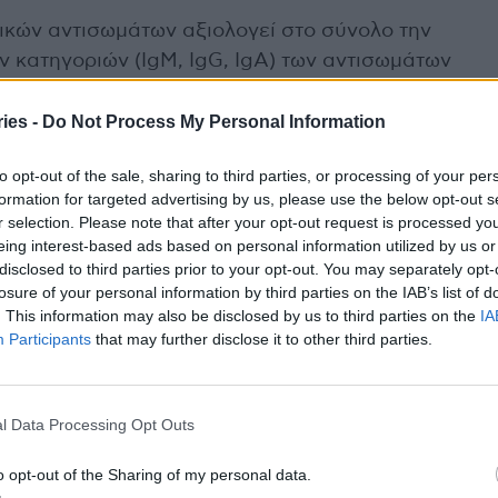
ικών αντισωμάτων αξιολογεί στο σύνολο την
ν κατηγοριών (IgM, IgG, IgA) των αντισωμάτων
ies -
Do Not Process My Personal Information
to opt-out of the sale, sharing to third parties, or processing of your per
formation for targeted advertising by us, please use the below opt-out s
υδετερωτικών αντισωμάτων προσφέρει μια
r selection. Please note that after your opt-out request is processed y
ότητας των αντισωμάτων έναντι του SARS-COV-2
eing interest-based ads based on personal information utilized by us or
από τον ιό (με ή χωρίς συμπτώματα), είτε
disclosed to third parties prior to your opt-out. You may separately opt-
losure of your personal information by third parties on the IAB’s list of
παρέχει ποσοτικό προσδιορισμό αντισωμάτων.
. This information may also be disclosed by us to third parties on the
IA
Participants
that may further disclose it to other third parties.
α πραγματοποιείται:
ιαστική δόση
l Data Processing Opt Outs
 την έναρξη των συμπτωμάτων, είτε μετά την
o opt-out of the Sharing of my personal data.
λοίμωξης