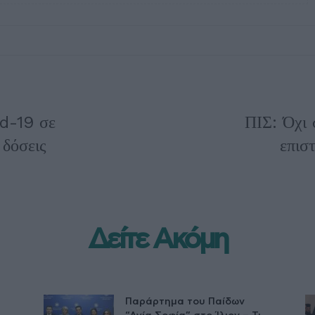
id-19 σε
ΠΙΣ: Όχι 
 δόσεις
επισ
Δείτε Ακόμη
Παράρτημα του Παίδων