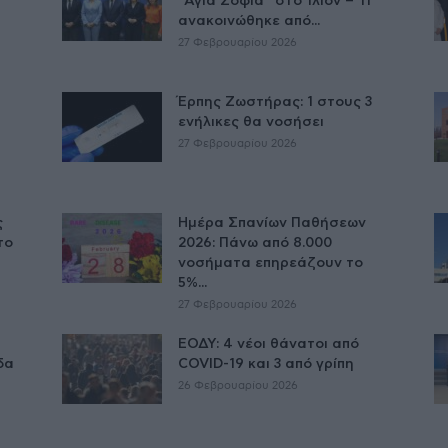
“Αγία Σοφία” στο Ίλιον – Τι
ανακοινώθηκε από...
27 Φεβρουαρίου 2026
Έρπης Ζωστήρας: 1 στους 3
υ
ενήλικες θα νοσήσει
27 Φεβρουαρίου 2026
ς
Ημέρα Σπανίων Παθήσεων
το
2026: Πάνω από 8.000
νοσήματα επηρεάζουν το
5%...
27 Φεβρουαρίου 2026
ΕΟΔΥ: 4 νέοι θάνατοι από
δα
COVID-19 και 3 από γρίπη
26 Φεβρουαρίου 2026