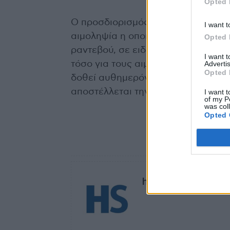
Opted 
Ο προσδιορισμός των ειδικών εξου
I want t
αιμοληψία η οποία δεν απαιτεί ιδια
Opted 
ραντεβού, σε ειδικά διαμορφωμέν
I want 
Advertis
τόσο για τους αιμολήπτες όσο και 
Opted 
δοθεί αυθημερόν για αιμοληψίες μέ
αποστέλλεται την επόμενη ημέρα, 
I want t
of my P
was col
Opted 
TAGS
cPass™
εξέτασ
healthstories