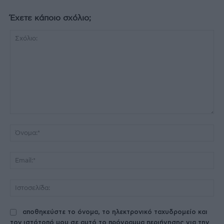
Έχετε κάποιο σχόλιο;
Σχόλιο:
Όν
Ema
Ισ
αποθηκεύστε το όνομα, το ηλεκτρονικό ταχυδρομείο και
τον ιστότοπό μου σε αυτό το πρόγραμμα περιήγησης για την