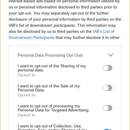
interest-based ads based on personal information utilized by
us or personal information disclosed to third parties prior to
Πίτες με κρέμα:
Αν και τεχνικά μπορείτε να
your opt-out. You may separately opt-out of the further
παγώσετε μια κρέμα κρέμας, δεν το
disclosure of your personal information by third parties on the
συνιστούμε. Αυτό συμβαίνει γιατί όταν οι πίτες
IAB’s list of downstream participants. This information may
κρέμας παγώσουν και στη συνέχεια
also be disclosed by us to third parties on the
IAB’s List of
Downstream Participants
that may further disclose it to other
ξεπαγώσουν, μπορεί να νερουλιάσουν. Ως
third parties.
αποτέλεσμα, η υφή της πίτας δεν θα είναι η
ίδια.
Personal Data Processing Opt Outs
I want to opt-out of the Sharing of my
personal data.
Αλμυρές πίτες:
Οι αλμυρές πίτες μπορούν να
Opted In
παγώσουν καλά, αλλά ο βαθμός στον οποίο
επιβιώνουν στη διαδικασία κατάψυξης και
I want to opt-out of the Sale of my
Personal Data.
απόψυξης εξαρτάται από τα συστατικά της
Opted In
πίτας. Για παράδειγμα, ενώ μια τυπική πίτα του
I want to opt-out of processing my
βοσκού, μπορεί συνήθως να καταψυχθεί, θα
Personal Data for Targeted Advertising.
Opted In
πρέπει να αποφύγετε να παγώσετε μια
αλμυρή πίτα με συστατικά που δεν
I want to opt-out of Collection, Use,