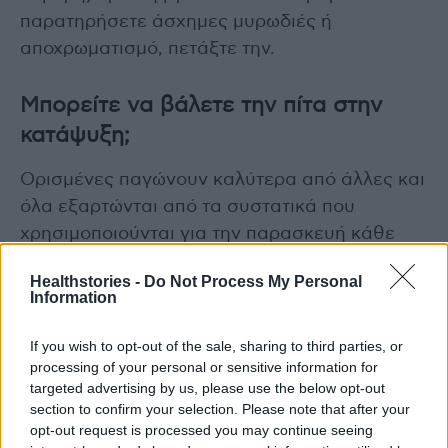
παρατηρήσετε άσχημες μυρωδιές ή
αποχρωματισμό, πετάξτε την.
Μπορείτε να βάλετε την πίτα στην
κατάψυξη;
Ορισμένες παγώνουν καλύτερα από άλλες και
όλα εξαρτώνται από τα συστατικά που
χρησιμοποιούνται για την παρασκευή κάθε
πίτας.
Healthstories -
Do Not Process My Personal
Information
Πίτες με φρούτα:
Οι φρουτόπιτες παγώνουν
καλά, αν και είναι καλύτερο να παγώσετε μια
If you wish to opt-out of the sale, sharing to third parties, or
processing of your personal or sensitive information for
ολόκληρη φρουτόπιτα αντί για μεμονωμένες
targeted advertising by us, please use the below opt-out
φέτες. Οι φρουτόπιτες διατηρούνται έως και
section to confirm your selection. Please note that after your
τέσσερις μήνες.
opt-out request is processed you may continue seeing