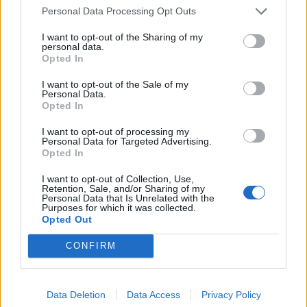
Η κατανάλωση μιας πρωτίστως φυτικής
Personal Data Processing Opt Outs
διατροφής μπορεί να βοηθήσει στη συνολική
I want to opt-out of the Sharing of my
διαχείριση της δυσλιπιδαιμίας. Αυτό συμβαίνει
personal data.
Opted In
επειδή τα λαχανικά και τα φρούτα μπορούν να
σας βοηθήσουν να γεμίσετε με φυτικές ίνες,
I want to opt-out of the Sale of my
Personal Data.
φυτοθρεπτικά συστατικά και φυτικές
Opted In
στερόλες – όλα τα συστατικά που σχετίζονται
I want to opt-out of processing my
με ένα καλύτερο λιπιδικό πλαίσιο.
Personal Data for Targeted Advertising.
Opted In
Η βελτίωση των επιπέδων των λιπιδίων σας
I want to opt-out of Collection, Use,
Retention, Sale, and/or Sharing of my
μπορεί να πάρει χρόνο και να περιλαμβάνει
Personal Data that Is Unrelated with the
Purposes for which it was collected.
φαρμακολογική βοήθεια εκτός από την
Opted Out
αλλαγή του τρόπου ζωής. Εκτός από τη δίαιτα,
CONFIRM
μπορείτε επίσης να βοηθήσετε στη μείωση της
χοληστερόλης σας κάνοντας περισσότερη
άσκηση, μειώνοντας την παχυσαρκία μέσω
Data Deletion
Data Access
Privacy Policy
της απώλειας βάρους, σταματώντας το