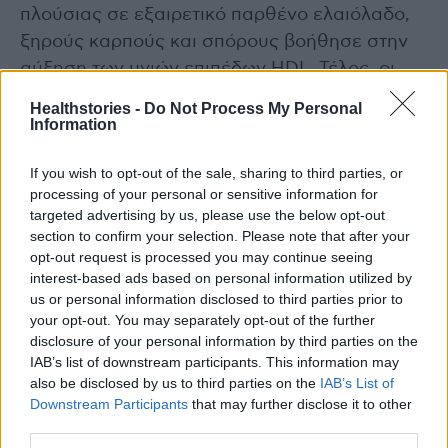
πλούσιας σε εξαιρετικό παρθένο ελαιόλαδο,
ξηρούς καρπούς και σπόρους βοήθησε στην
αύξηση των υγιών επιπέδων HDL. Τέλος, οι
μελέτες για τα ωμέγα-3 λιπαρά οξέα ήταν
Healthstories -
Do Not Process My Personal
εξίσου θετικές. Υψηλότερες δόσεις ωμέγα-3
Information
λιπαρών οξέων συνδέονται με ευεργετικές
If you wish to opt-out of the sale, sharing to third parties, or
επιπτώσεις στα τριγλυκερίδια. Επιπλέον, τα
processing of your personal or sensitive information for
ωμέγα 3 μπορεί επίσης να παίζουν ρόλο στην
targeted advertising by us, please use the below opt-out
ενίσχυση της καλής HDL και στη μείωση της
section to confirm your selection. Please note that after your
opt-out request is processed you may continue seeing
κακής LDL χοληστερόλης. Μελέτη του 2021
interest-based ads based on personal information utilized by
διαπίστωσε ότι η κατανάλωση μιας χούφτας
us or personal information disclosed to third parties prior to
καρύδια καθημερινά θα μπορούσε να
your opt-out. You may separately opt-out of the further
βοηθήσει στη μείωση της LDL χοληστερόλης
disclosure of your personal information by third parties on the
IAB’s list of downstream participants. This information may
σε υγιείς ενήλικες με δυσλιπιδαιμία.
also be disclosed by us to third parties on the
IAB’s List of
Downstream Participants
that may further disclose it to other
4. Μην ξεχνάτε τα λαχανικά και τα φρούτα
third parties.