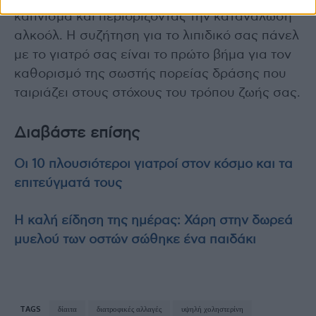
κάπνισμα και περιορίζοντας την κατανάλωση
αλκοόλ. Η συζήτηση για το λιπιδικό σας πάνελ
με το γιατρό σας είναι το πρώτο βήμα για τον
καθορισμό της σωστής πορείας δράσης που
ταιριάζει στους στόχους του τρόπου ζωής σας.
Διαβάστε επίσης
Οι 10 πλουσιότεροι γιατροί στον κόσμο και τα
επιτεύγματά τους
Η καλή είδηση της ημέρας: Χάρη στην δωρεά
μυελού των οστών σώθηκε ένα παιδάκι
TAGS
δίαιτα
διατροφικές αλλαγές
υψηλή χοληστερίνη