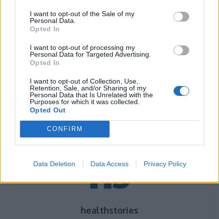
Εξοικονόμηση ενέργειας: Πότε είναι η
I want to opt-out of the Sale of my
καλύτερη στιγμή να βάλετε πλυντήριο πιάτων;
Personal Data.
Opted In
Ρεγγίνα Μακέδου: Η μάχη με τη λευχαιμία και
I want to opt-out of processing my
Personal Data for Targeted Advertising.
οι αλλαγές που έχει υποστεί το σώμα της
Opted In
I want to opt-out of Collection, Use,
Retention, Sale, and/or Sharing of my
Personal Data that Is Unrelated with the
Purposes for which it was collected.
TAGS
εξοπλισμός
κουζίνα του φοιτητή
σούπερ μάρκετ
Opted Out
φοιτητής
CONFIRM
Data Deletion
Data Access
Privacy Policy
healthstories