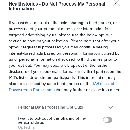
αποφασίσει να δοκιμάσει την τύχη του στην
Healthstories -
Do Not Process My Personal
Information
κουζίνα; Καθώς περνάει ο καιρός πιθανότατα
θα ανακαλύψει πως το μαγείρεμα πέρα από
If you wish to opt-out of the sale, sharing to third parties, or
οικονομικότερη επιλογή μπορεί να είναι και
processing of your personal or sensitive information for
μια ευχάριστη διαδικασία. Με σωστή
targeted advertising by us, please use the below opt-out
section to confirm your selection. Please note that after your
οργάνωση στην κουζίνα του φοιτητή και
opt-out request is processed you may continue seeing
θέληση όλοι εν δυνάμει μπορούν να
interest-based ads based on personal information utilized by
μαγειρέψουν ποικιλία τροφίμων. Άλλωστε ο
us or personal information disclosed to third parties prior to
your opt-out. You may separately opt-out of the further
χρόνος που δαπανά μέχρι να αποφασίσει τι
disclosure of your personal information by third parties on the
θα παραγγείλει και μέχρι να ακουστεί ο ήχος
IAB’s list of downstream participants. This information may
του κουδουνιού με τη λαχταριστή παραγγελία,
also be disclosed by us to third parties on the
IAB’s List of
είναι τις περισσότερες φορές μεγαλύτερος
Downstream Participants
that may further disclose it to other
third parties.
από την παρασκευή ενός απλού σπιτικού
γεύματος!
Personal Data Processing Opt Outs
I want to opt-out of the Sharing of my
Διαβάστε επίσης
personal data.
Opted In