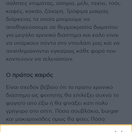
σάλτσες ντομάτας, όσπρια, μέλι, ταχίνι, τσάι,
καφές, κακάο, ζάχαρη. Τρόφιμα μακράς
διάρκειας τα οποία μπορούμε να
αποθηκεύσουμε σε θερμοκρασία δωματίου
για μεγάλο χρονικό διάστημα και καλό είναι
να υπάρχουν πάντα στο ντουλάπι μας και να
αναπληρώνονται εγκαίρως κάθε φορά που
κοντεύουν να τελειώσουν.
Ο πρώτος καιρός
Είναι σχεδόν βέβαιο ότι το πρώτο χρονικό
διάστημα ως φοιτητής θα επιλέξει συχνά το
φαγητό από έξω ή θα φτιάξει κάτι πολύ
γρήγορο στο σπίτι. Πόσα σουβλάκια, burger
και μακαρονάδες όμως θα φάει; Πόσα
χρήματα ακόμα θα ξοδέψει μέχρι να