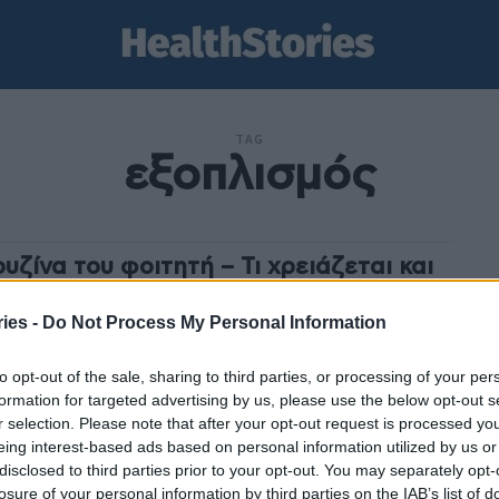
TAG
εξοπλισμός
ουζίνα του φοιτητή – Τι χρειάζεται και
 να ψωνίζει έξυπνα στο σούπερ μάρκετ
ies -
Do Not Process My Personal Information
stories
-
12 Σεπτεμβρίου 2022
ζίνα του φοιτητή είναι ίσως το τελευταίο πράγμα που
to opt-out of the sale, sharing to third parties, or processing of your per
πασχολεί, όταν φτιάχνει το δικό του σπίτι. Ειδικά τον
formation for targeted advertising by us, please use the below opt-out s
 καιρό, το delivery...
r selection. Please note that after your opt-out request is processed y
eing interest-based ads based on personal information utilized by us or
disclosed to third parties prior to your opt-out. You may separately opt-
losure of your personal information by third parties on the IAB’s list of