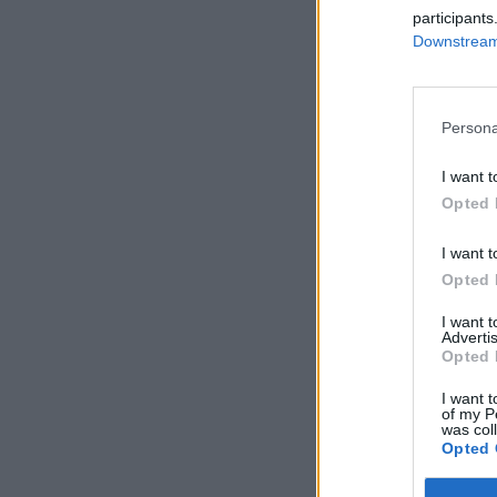
participants
Downstream 
Persona
I want t
Opted 
I want t
Opted 
I want 
Advertis
Opted 
I want t
of my P
was col
Opted 