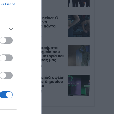
Live
B’s List of
27 Φεβρουαρίου 2026
Μεταπροπονητική πείνα: Ο
λόγος που θέλεις να
καταβροχθίσεις τα πάντα
μετά την άσκηση
27 Φεβρουαρίου 2026
Ωρίων – Σπάνια νοσήματα
συνδέονται με μνημεία που
διαμόρφωσαν την ιστορία και
το πνεύμα της χώρας μας
27 Φεβρουαρίου 2026
Γεωργιάδης: Πολλαπλά οφέλη
από τη συνεργασία δημοσίου
και ιδιωτικού τομέα
27 Φεβρουαρίου 2026