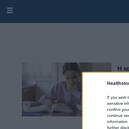
Η κ
πώς
Healthstor
health
Η κου
If you wish 
τον α
sensitive in
πρώτο
confirm you
ΔΙΑΤΡΟΦΉ
continue se
information 
further disc