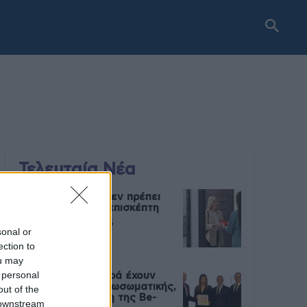
Τελευταία Νέα
9 πράγματα που δεν πρέπει
να λέτε σε έναν επισκέπτη
27 Φεβρουαρίου 2026
sonal or
ection to
ou may
 personal
Πάνω από 100 μωρά έχουν
γεννηθεί μέσω εξωσωματικής,
out of the
με την υποστήριξη της Be-
 downstream