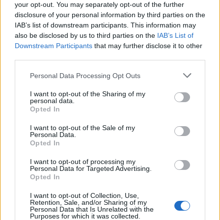
your opt-out. You may separately opt-out of the further
Τα αβοκάντο, αναφέρουν οι ειδικοί, είναι
disclosure of your personal information by third parties on the
τροφή-κλειδί τόσο για τους διαβητικούς όσο
IAB’s list of downstream participants. This information may
και για τα προδιαβητικά άτομα. Η ουσία
also be disclosed by us to third parties on the
IAB’s List of
Downstream Participants
that may further disclose it to other
Avocatin B (AvoB) είναι ένα βιοδραστικό που
third parties.
βρίσκεται στα αβοκάντο και μπορεί να
χρησιμοποιηθεί για τη διατήρηση ενός υγιούς
Personal Data Processing Opt Outs
μεταβολισμού, υγιών επιπέδων σακχάρου στο
I want to opt-out of the Sharing of my
αίμα, αλλά και επιπέδων ινσουλίνης και
personal data.
Opted In
σωματικού βάρους σε ενήλικες. Αυτοί οι
παράγοντες είναι σημαντικοί για όλους, αλλά
I want to opt-out of the Sale of my
Personal Data.
κρίσιμοι για τους διαβητικούς και τους
Opted In
προδιαβητικούς.
I want to opt-out of processing my
Personal Data for Targeted Advertising.
Opted In
Μάλιστα, σύμφωνα με αποτελέσματα κλινικής
μελέτης, η μερική αντικατάσταση των
I want to opt-out of Collection, Use,
Retention, Sale, and/or Sharing of my
σύνθετων υδατανθράκων με μονοακόρεστα
Personal Data that Is Unrelated with the
Purposes for which it was collected.
λιπαρά οξέα, όπως το αβοκάντο, βοηθά στη