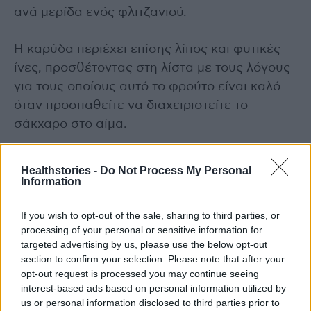
ανά μερίδα ενός φλιτζανιού.
Η καρύδα περιέχει επίσης λίπος και φυτικές
ίνες, προσθέτοντας στη λίστα με τους λόγους
για τους οποίους αυτό το φρούτο είναι καλό
όταν προσπαθείτε να διαχειριστείτε το
σάκχαρο στο αίμα.
Αν και η καρύδα δεν αυξάνει σημαντικά τα
Healthstories -
Do Not Process My Personal
σάκχαρα στο αίμα, περιέχει κορεσμένα
Information
λιπαρά, τα οποία είναι μια ποικιλία λίπους που
If you wish to opt-out of the sale, sharing to third parties, or
πρέπει να καταναλώνονται σε περιορισμένες
processing of your personal or sensitive information for
ποσότητες, ειδικά για άτομα που διατρέχουν
targeted advertising by us, please use the below opt-out
κίνδυνο να αναπτύξουν καρδιακές παθήσεις.
section to confirm your selection. Please note that after your
opt-out request is processed you may continue seeing
interest-based ads based on personal information utilized by
Αβοκάντο
us or personal information disclosed to third parties prior to