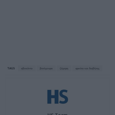
TAGS
αβοκάντο
βατόμουρα
ζάχαρη
φρούτα και διαβήτης
HS Team