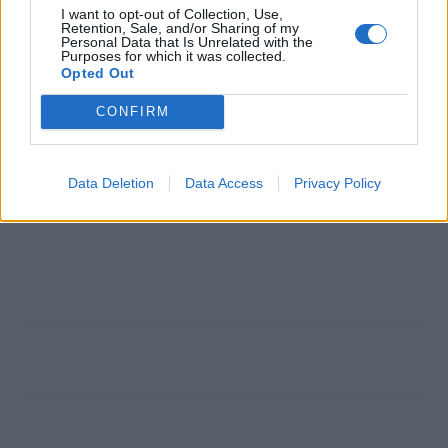
Να επισκέπτεστε προληπτικά τον οφθαλμίατρο κάθε 1-2
I want to opt-out of Collection, Use,
Retention, Sale, and/or Sharing of my
χρόνια.
Personal Data that Is Unrelated with the
Purposes for which it was collected.
Opted Out
«Η προστασία της όρασης απαιτεί μία ολιστική
CONFIRM
προσπάθεια, που αξίζει τον κόπο να την
κάνουμε όλοι για να διαφυλάξουμε μία από
τις πολυτιμότερες αισθήσεις μας», καταλήγει
Data Deletion
Data Access
Privacy Policy
ο ειδικός.