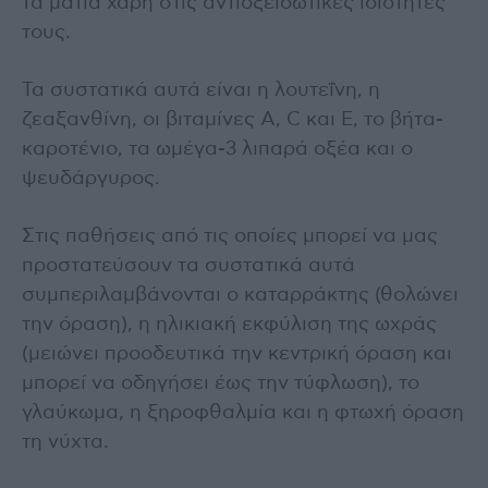
τα μάτια χάρη στις αντιοξειδωτικές ιδιότητές
τους.
Τα συστατικά αυτά είναι η λουτεΐνη, η
ζεαξανθίνη, οι βιταμίνες Α, C και Ε, το βήτα-
καροτένιο, τα ωμέγα-3 λιπαρά οξέα και ο
ψευδάργυρος.
Στις παθήσεις από τις οποίες μπορεί να μας
προστατεύσουν τα συστατικά αυτά
συμπεριλαμβάνονται ο καταρράκτης (θολώνει
την όραση), η ηλικιακή εκφύλιση της ωχράς
(μειώνει προοδευτικά την κεντρική όραση και
μπορεί να οδηγήσει έως την τύφλωση), το
γλαύκωμα, η ξηροφθαλμία και η φτωχή όραση
τη νύχτα.