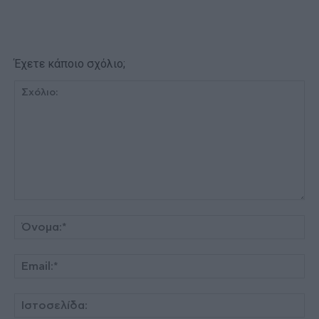
Έχετε κάποιο σχόλιο;
Σχόλιο:
Όν
Ema
Ισ