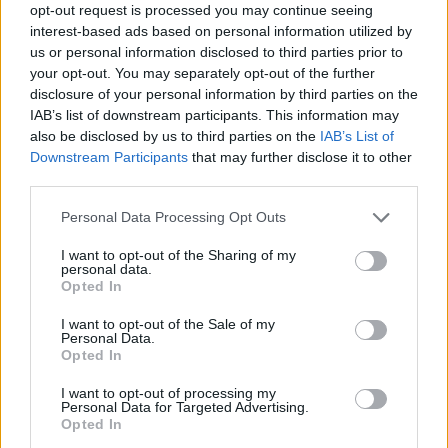
opt-out request is processed you may continue seeing
interest-based ads based on personal information utilized by
«Αν και η υγιεινή διατροφή είναι απαραίτητη
us or personal information disclosed to third parties prior to
για την υγεία των ματιών, δεν αποτελεί την
your opt-out. You may separately opt-out of the further
μοναδική παράμετρο του τρόπου ζωής που
disclosure of your personal information by third parties on the
IAB’s list of downstream participants. This information may
πρέπει να προσέχουμε», τονίζει ο Δρ.
also be disclosed by us to third parties on the
IAB’s List of
Κανελλόπουλος.
Downstream Participants
that may further disclose it to other
third parties.
Απαραίτητα είναι μερικά ακόμα μέτρα:
Personal Data Processing Opt Outs
Να αποφεύγετε το κάπνισμα (παθητικό και ενεργητικό).
I want to opt-out of the Sharing of my
personal data.
Να μην κυκλοφορείτε εκτός σπιτιού χωρίς γυαλιά ηλίου
Opted In
(ανεξάρτητα από την εποχή του χρόνου).
I want to opt-out of the Sale of my
Να φοράτε προστατευτικά ματιών όταν ασχολείστε με σπορ ή
Personal Data.
Opted In
δουλειές που ενέχουν κίνδυνο τραυματισμού στο πρόσωπο.
I want to opt-out of processing my
Να μετράτε σε τακτά χρονικά διαστήματα και να ρυθμίζετε το
Personal Data for Targeted Advertising.
σάκχαρο στο αίμα σας.
Opted In