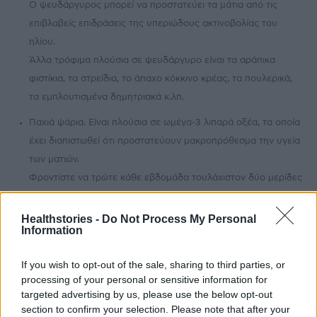
Ο ψευδάργυρος μπορεί να προστατεύει τα μάτια από τις
επιβλαβείς επιδράσεις της υπεριώδους ακτινοβολίας του
ηλίου.
Άλλα τρόφιμα πλούσια σε ψευδάργυρο είναι τα αράπικα
φιστίκια, τα στρείδια, το άπαχο κόκκινο κρέας, τα πουλερικά,
τα εμπλουτισμένα δημητριακά κ.λπ.
Παχιά ψάρια. Είναι πλούσια σε ωμέγα-3 λιπαρά οξέα, τα οποία
έχει διαπιστωθεί ότι προστατεύουν μακροπρόθεσμα την υγεία
των ματιών.
Φροντίστε να τρώτε κάθε εβδομάδα τουλάχιστον δύο μερίδες
σολομό, τόνο, σαρδέλες, γλώσσα Ατλαντικού (halibut) κ.λπ.
Healthstories -
Do Not Process My Personal
Φρούτα και λαχανικά με πορτοκαλί χρώμα. Τα καρότα, οι
Information
γλυκοπατάτες, τα βερίκοκα και το πεπόνι είναι πλούσια σε
βήτα-καροτένιο, ένα θρεπτικό συστατικό που ενισχύει τη
If you wish to opt-out of the sale, sharing to third parties, or
νυκτερινή όραση.
processing of your personal or sensitive information for
targeted advertising by us, please use the below opt-out
section to confirm your selection. Please note that after your
Τι άλλο να κάνετε