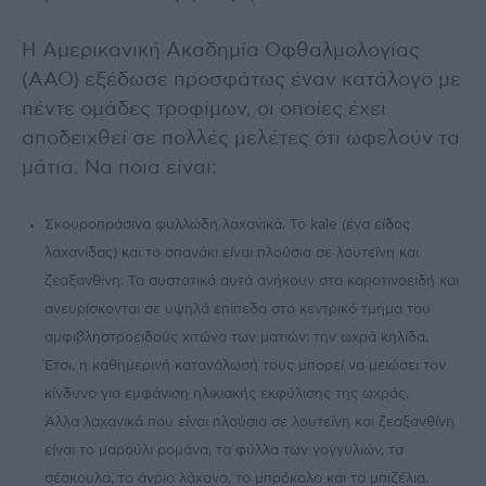
Η Αμερικανική Ακαδημία Οφθαλμολογίας
(ΑΑΟ) εξέδωσε προσφάτως έναν κατάλογο με
πέντε ομάδες τροφίμων, οι οποίες έχει
αποδειχθεί σε πολλές μελέτες ότι ωφελούν τα
μάτια. Να ποια είναι:
Σκουροπράσινα φυλλώδη λαχανικά. Το kale (ένα είδος
λαχανίδας) και το σπανάκι είναι πλούσια σε λουτεΐνη και
ζεαξανθίνη. Τα συστατικά αυτά ανήκουν στα καροτινοειδή και
ανευρίσκονται σε υψηλά επίπεδα στο κεντρικό τμήμα του
αμφιβληστροειδούς χιτώνα των ματιών: την ωχρά κηλίδα.
Έτσι, η καθημερινή κατανάλωσή τους μπορεί να μειώσει τον
κίνδυνο για εμφάνιση ηλικιακής εκφύλισης της ωχράς.
Άλλα λαχανικά που είναι πλούσια σε λουτεΐνη και ζεαξανθίνη
είναι το μαρούλι ρομάνα, τα φύλλα των γογγυλιών, τα
σέσκουλα, το άγριο λάχανο, το μπρόκολο και τα μπιζέλια.