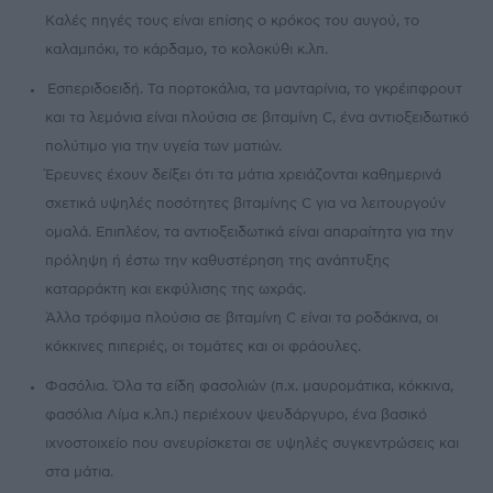
Καλές πηγές τους είναι επίσης ο κρόκος του αυγού, το
καλαμπόκι, το κάρδαμο, το κολοκύθι κ.λπ.
Εσπεριδοειδή. Τα πορτοκάλια, τα μανταρίνια, το γκρέιπφρουτ
και τα λεμόνια είναι πλούσια σε βιταμίνη C, ένα αντιοξειδωτικό
πολύτιμο για την υγεία των ματιών.
Έρευνες έχουν δείξει ότι τα μάτια χρειάζονται καθημερινά
σχετικά υψηλές ποσότητες βιταμίνης C για να λειτουργούν
ομαλά. Επιπλέον, τα αντιοξειδωτικά είναι απαραίτητα για την
πρόληψη ή έστω την καθυστέρηση της ανάπτυξης
καταρράκτη και εκφύλισης της ωχράς.
Άλλα τρόφιμα πλούσια σε βιταμίνη C είναι τα ροδάκινα, οι
κόκκινες πιπεριές, οι τομάτες και οι φράουλες.
Φασόλια. Όλα τα είδη φασολιών (π.χ. μαυρομάτικα, κόκκινα,
φασόλια Λίμα κ.λπ.) περιέχουν ψευδάργυρο, ένα βασικό
ιχνοστοιχείο που ανευρίσκεται σε υψηλές συγκεντρώσεις και
στα μάτια.