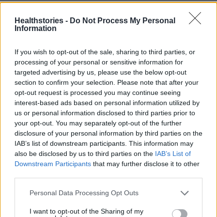
γλυκού μαζί με το γεύμα. Προτιμήστε κάποιο
Healthstories -
Do Not Process My Personal
φρούτο ή συνδυασμό φρούτου με γιαούρτι. Αν
Information
υπάρχει γλυκό που επιθυμείτε, αφήστε να
παρέλθουν 2-3 ώρες μετά το φαγητό, και
If you wish to opt-out of the sale, sharing to third parties, or
απολαύστε μια μικρή ποσότητα το απόγευμα.
processing of your personal or sensitive information for
targeted advertising by us, please use the below opt-out
section to confirm your selection. Please note that after your
Από την Τρίτη ημέρα του Πάσχα και έπειτα,
opt-out request is processed you may continue seeing
επιλέξτε ζυμαρικά, λαδερά, όσπρια, ψάρια και
interest-based ads based on personal information utilized by
us or personal information disclosed to third parties prior to
θαλασσινά, που προσφέρουν πολύτιμα
your opt-out. You may separately opt-out of the further
θρεπτικά συστατικά και είναι πιο φιλικά για το
disclosure of your personal information by third parties on the
στομάχι έπειτα από την Πασχαλινή
IAB’s list of downstream participants. This information may
κρεατοφαγία.
also be disclosed by us to third parties on the
IAB’s List of
Downstream Participants
that may further disclose it to other
third parties.
Χαρείτε τις πασχαλινές εορτές με τα
αγαπημένα σας πρόσωπα φροντίζοντας
Personal Data Processing Opt Outs
παράλληλα την υγεία σας, δίχως άγχος για το
I want to opt-out of the Sharing of my