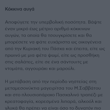
Κόκκινα αυγά
Αποφύγετε την υπερβολική ποσότητα. Βάψτε
έναν μικρό έως μέτριο αριθμό κόκκινων
αυγών, τα οποία θα τσουγκρίσετε και θα
μπορέσετε να φάτε ευχάριστα ως οικογένεια
από την Κυριακή του Πάσχα και έπειτα, είτε ως
πρωινό με μια φέτα ψωμί, είτε ως προσθήκη
στις σαλάτες, είτε σε ένα σάντουιτς με
ντομάτα, αγγουράκι και μαρούλι.
Η μετάβαση από την περίοδο νηστείας στη
μεταμεσονύκτια μαγειρίτσα του Μ.Σαββάτου
και στο πλουσιοπάροχο Πασχαλινό τραπέζι με
κρεατοφαγία, κορεσμένα λιπαρά, αλκοόλ και
γλυκά θα πρέπει να είναι όσο το δυνατόν πιο