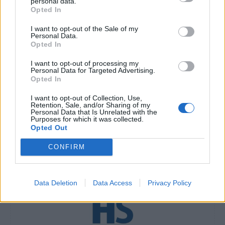
σωματικό σας βάρος.
personal data.
Opted In
Διαβάστε επίσης
I want to opt-out of the Sale of my
Personal Data.
Opted In
Οι γυναίκες με επιπλέον κιλά κινδυνεύουν από
I want to opt-out of processing my
αυτή τη μορφή καρκίνου
Personal Data for Targeted Advertising.
Opted In
Ξεγελάστε την πείνα σας με αυτούς τους
I want to opt-out of Collection, Use,
τρόπους
Retention, Sale, and/or Sharing of my
Personal Data that Is Unrelated with the
Purposes for which it was collected.
Opted Out
CONFIRM
TAGS
διατροφή
Ιωάννα Αδαμίδου
πασχαλινό τραπέζι
Data Deletion
Data Access
Privacy Policy