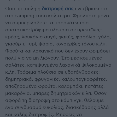
Όσο πιο απλή η
διατροφή σας
ενώ βρίσκεστε
στο camping τόσο καλύτερα. Φροντίστε μόνο
να συμπεριλάβετε τα παρακάτω τρία
συστατικά:Τρόφιμα πλούσια σε πρωτεΐνες:
κρέας, λουκάνια αυγά, φακές, φασόλια, γάλα,
γιαούρτι, τυρί, ψάρια, κονσέρβες τόνου κ.λπ.
Φρούτα και λαχανικά που δεν έχουν ωριμάσει
πολύ για να μη λιώνουν. Έτοιμες κομμένες
σαλάτες, κατεψυγμένα λαχανικά ψιλοκομμένα
κ.λπ. Τρόφιμα πλούσια σε υδατάνθρακες:
δημητριακά, φρυγανιές, καλομπογκοφρέτες,
αποξηραμένα φρούτα, καλαμπόκι, πατάτες,
μακαρόνια, μπάρες δημητριακών κ.λπ. Όσον
αφορά τη διατροφή στο κάμπινγκ, θέλουμε
ένα συνδυασμό ευκολίας, διασκέδασης αλλά
και καλής διατροφής. Μπορείς να