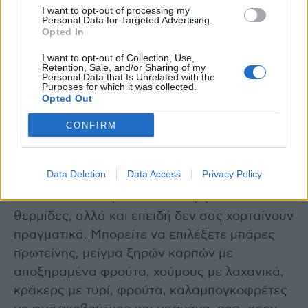
I want to opt-out of processing my
γεύματά σας εξαιρετικά νόστιμα, δοκιμάστε
Personal Data for Targeted Advertising.
να προσθέσετε διαφορετικά μπαχαρικά και
Opted In
βότανα, και αποθηκεύστε τα σε σακουλάκια ή
I want to opt-out of Collection, Use,
Retention, Sale, and/or Sharing of my
πλαστικά μπουκαλάκια που κλείνουν
Personal Data that Is Unrelated with the
Purposes for which it was collected.
αεροστεγώς.
Opted Out
Σνακ
CONFIRM
Δοκιμάστε να περιορίσετε τα λιγότερο
θρεπτικα “εύκολα” σνακ όπως τσιπς,
Data Deletion
Data Access
Privacy Policy
σοκολάτες, κουλουράκια, κτλ όχι μόνο επειδή
δεν είναι πολύ θρεπτικά και υψηλά σε
θερμίδες, αλλά και επειδή δεν σας χορταίνουν
πραγματικά. Μπορείτε να επιλέξετε μπάρες
πρωτείνης, μείγμα ξηρών καρπών με
αποξηραμένα φρούτα, χούμους με λαχανικά,
κράκερς με τυρί, φρούτα, καλαμπογκοφρέτες