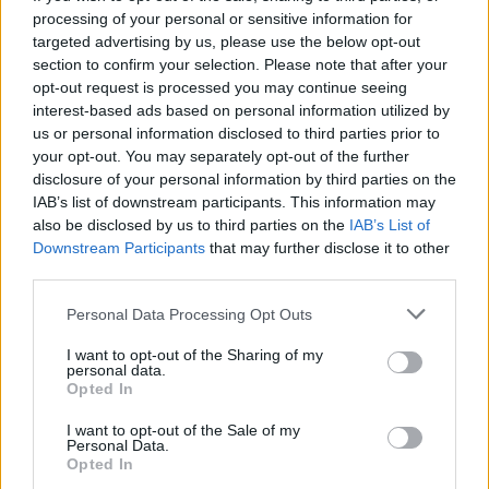
γρήγορο και ελαφρύ γεύμα για μεσημέρι, θα
processing of your personal or sensitive information for
κρατήσετε τα επίπεδα ενέργειας σας υψηλά.
targeted advertising by us, please use the below opt-out
section to confirm your selection. Please note that after your
Μερικά παραδείγματα είναι σάντουιτς,
opt-out request is processed you may continue seeing
πατατοσαλάτα, hot dog, κονσέρβα
interest-based ads based on personal information utilized by
ντολμαδάκια, φακοσαλάτα με διάφορα
us or personal information disclosed to third parties prior to
your opt-out. You may separately opt-out of the further
λαχανικά κτλ.
disclosure of your personal information by third parties on the
IAB’s list of downstream participants. This information may
Δείπνο
also be disclosed by us to third parties on the
IAB’s List of
Η ώρα του δείπνου μπορεί να είναι η καλύτερη
Downstream Participants
that may further disclose it to other
third parties.
στιγμή καθως μαζεύεται όλη η παρέα για να
ξεκουραστεί και να χαλαρώσει. Ένα πλούσιο
Personal Data Processing Opt Outs
δείπνο μπορεί να περιλαμβάνει κρέας και
I want to opt-out of the Sharing of my
πατάτες στα κάρβουνα, ψητά λαχανικά και
personal data.
Opted In
καλαμπόκι, πατάτες σε αλουμινόχαρτο,
μακαρόνια με σάλτσα κόκκινη ή με τόνο,
I want to opt-out of the Sale of my
Personal Data.
ρυζότο λαχανικών, μπριάμ, ψητές γαρίδες στα
Opted In
κάρβουνα κτλ.Εάν θέλετε να κάνετε τα