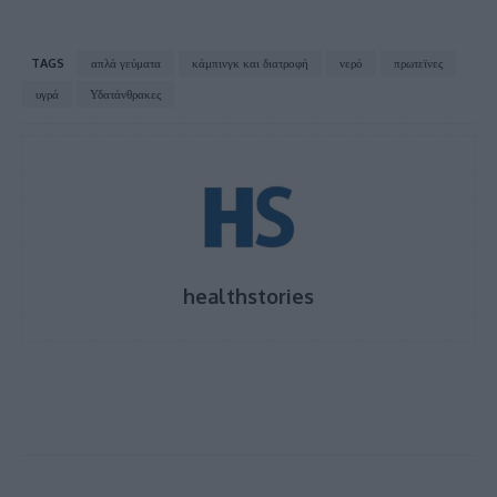
TAGS
απλά γεύματα
κάμπινγκ και διατροφή
νερό
πρωτεϊνες
υγρά
Υδατάνθρακες
healthstories