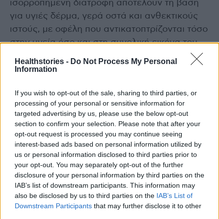
ισορροπημένη διατροφή αποτελούν τη βάση
για υγιές δέρμα, γερά οστά και ανθεκτικούς
ιστούς, με οφέλη που αντικατοπτρίζονται τόσο
στην υγεία όσο και στη συνολική εικόνα του
σώματος.
Healthstories -
Do Not Process My Personal
Information
photo shutterstock
If you wish to opt-out of the sale, sharing to third parties, or
processing of your personal or sensitive information for
Διαβάστε επίσης
targeted advertising by us, please use the below opt-out
section to confirm your selection. Please note that after your
Πόσο κολλαγόνο χάνουμε ανά δεκαετία και
opt-out request is processed you may continue seeing
πως το αναπληρώνουμε
interest-based ads based on personal information utilized by
us or personal information disclosed to third parties prior to
your opt-out. You may separately opt-out of the further
Τα δομικά στοιχεία μιας υγιεινής και νόστιμης
disclosure of your personal information by third parties on the
σαλάτας
IAB’s list of downstream participants. This information may
also be disclosed by us to third parties on the
IAB’s List of
Downstream Participants
that may further disclose it to other
third parties.