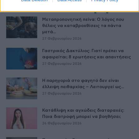
Δείτε Ακόμη
Μεταπροπονητική πείνα: Ο λόγος που
θέλεις να καταβροχθίσεις τα πάντα
μετά...
27 Φεβρουαρίου 2026
Γαστρικός Δακτύλιος: Γιατί πρέπει να
αφαιρείται; 8 ερωτήσεις και απαντήσεις
27 Φεβρουαρίου 2026
Η παρηγοριά στο φαγητό δεν είναι
έλλειψη πειθαρχίας – Λειτουργεί ως...
27 Φεβρουαρίου 2026
Κατάθλιψη και αγχώδεις διαταραχές:
Ποια διατροφή μπορεί να βοηθήσει;
26 Φεβρουαρίου 2026