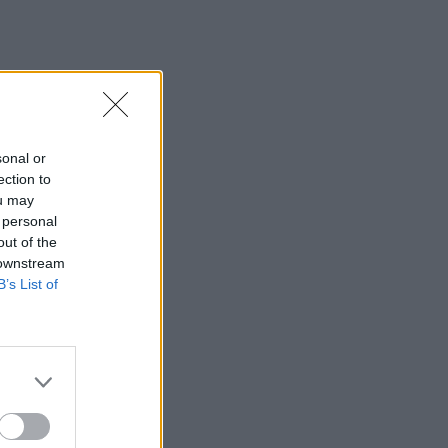
sonal or
ection to
ou may
 personal
out of the
 downstream
B’s List of