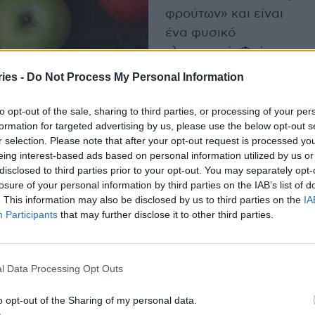
φρούτων» και είναι
ένα φυσικό
γλυκαντικό. Φαίνεται
ότι η φρουκτόζη δεν
ies -
Do Not Process My Personal Information
προκαλεί αύξηση των
επιπέδων σακχάρου
to opt-out of the sale, sharing to third parties, or processing of your per
formation for targeted advertising by us, please use the below opt-out s
στο αίμα ή ινσουλίνης
r selection. Please note that after your opt-out request is processed y
τόσο πολύ όσο άλλα
eing interest-based ads based on personal information utilized by us or
αρόζη.
disclosed to third parties prior to your opt-out. You may separately opt-
losure of your personal information by third parties on the IAB’s list of
. This information may also be disclosed by us to third parties on the
IA
ικές ίνες των φρούτων βοηθά στον μεταβολισμό
Participants
that may further disclose it to other third parties.
ίσης να βοηθήσει στην αποφυγή υπερβολικής
ο αίμα και της ινσουλίνης.
l Data Processing Opt Outs
ήλα έχουν συνήθως λιγότερη ζάχαρη από τις
o opt-out of the Sharing of my personal data.