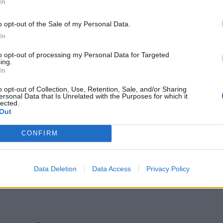
In
o opt-out of the Sale of my Personal Data.
ζάχαρης.
In
εται καθώς οι μπανάνες ωριμάζουν και το χρώμα
to opt-out of processing my Personal Data for Targeted
ing.
ο.
In
o opt-out of Collection, Use, Retention, Sale, and/or Sharing
ναι καλύτερο από τις τεράστιες μπανάνες που
ersonal Data that Is Unrelated with the Purposes for which it
lected.
Out
CONFIRM
αμμάρια ζάχαρης.
Data Deletion
Data Access
Privacy Policy
αφανιστεί γρήγορα. Δώστε προσοχή στο πόσα