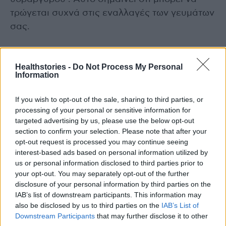
τρώγεται συχνά στις εναλλαγές των γευμάτων
σας.
Healthstories -
Do Not Process My Personal
Information
Photo Shutterstock
If you wish to opt-out of the sale, sharing to third parties, or
Διαβάστε επίσης
processing of your personal or sensitive information for
targeted advertising by us, please use the below opt-out
16χρονη έσωσε τον πατέρα της με ΚΑΡΠΑ –
section to confirm your selection. Please note that after your
opt-out request is processed you may continue seeing
Είχε παρακολουθήσει σεμινάριο στο σχολείο
interest-based ads based on personal information utilized by
της
us or personal information disclosed to third parties prior to
your opt-out. You may separately opt-out of the further
Γιατί δεν πρέπει να βάζετε αυτά τα 5
disclosure of your personal information by third parties on the
IAB’s list of downstream participants. This information may
πράγματα στο πρόσωπό σας
also be disclosed by us to third parties on the
IAB’s List of
Downstream Participants
that may further disclose it to other