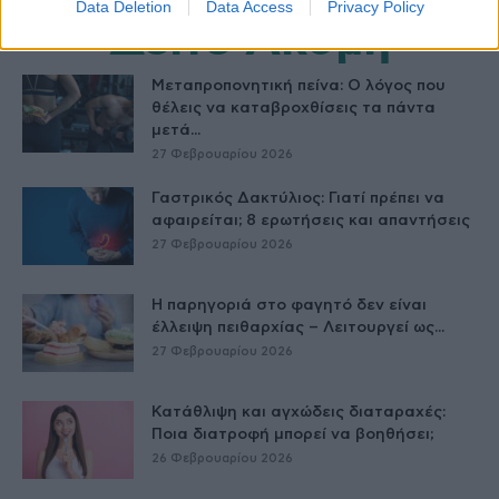
Data Deletion
Data Access
Privacy Policy
Δείτε Ακόμη
Μεταπροπονητική πείνα: Ο λόγος που
θέλεις να καταβροχθίσεις τα πάντα
μετά...
27 Φεβρουαρίου 2026
Γαστρικός Δακτύλιος: Γιατί πρέπει να
αφαιρείται; 8 ερωτήσεις και απαντήσεις
27 Φεβρουαρίου 2026
Η παρηγοριά στο φαγητό δεν είναι
έλλειψη πειθαρχίας – Λειτουργεί ως...
27 Φεβρουαρίου 2026
Κατάθλιψη και αγχώδεις διαταραχές:
Ποια διατροφή μπορεί να βοηθήσει;
26 Φεβρουαρίου 2026