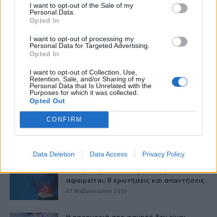
I want to opt-out of the Sale of my
Personal Data.
Opted In
I want to opt-out of processing my
Personal Data for Targeted Advertising.
Opted In
I want to opt-out of Collection, Use,
Retention, Sale, and/or Sharing of my
Personal Data that Is Unrelated with the
Purposes for which it was collected.
Δείτε Ακόμη
Opted Out
CONFIRM
Μεταπροπονητική πείνα: Ο λόγος που
θέλεις να καταβροχθίσεις τα πάντα
μετά...
27 Φεβρουαρίου 2026
Data Deletion
Data Access
Privacy Policy
Γαστρικός Δακτύλιος: Γιατί πρέπει να
αφαιρείται; 8 ερωτήσεις και απαντήσεις
27 Φεβρουαρίου 2026