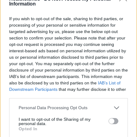
Ξυπνήστε τον μεταβολισμό σας με δημητριακά
Information
ολικής άλεσης
If you wish to opt-out of the sale, sharing to third parties, or
processing of your personal or sensitive information for
targeted advertising by us, please use the below opt-out
section to confirm your selection. Please note that after your
opt-out request is processed you may continue seeing
interest-based ads based on personal information utilized by
us or personal information disclosed to third parties prior to
TAGS
βιταμίνη C
ισχυρό ανοσοποιητικό
ιώσεις
your opt-out. You may separately opt-out of the further
λαμπερό δέρμα
disclosure of your personal information by third parties on the
IAB’s list of downstream participants. This information may
also be disclosed by us to third parties on the
IAB’s List of
Downstream Participants
that may further disclose it to other
third parties.
Personal Data Processing Opt Outs
I want to opt-out of the Sharing of my
HS Team
personal data.
Opted In