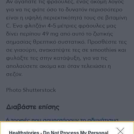
Αν αγαπάτε τις φράουλες, ένας ακόμη λόγος
για να τις φάτε όσο το δυνατόν περισσότερο
είναι η υψηλή περιεκτικότητά τους σε βιταμίνη
C. Ένα φλιτζάνι 4-5 μέτριες φράουλες μας
δίνει περίπου 49 mg από αυτό το ζωτικής
σημασίας θρεπτικό συστατικό. Προσθέστε τες
σε γιαούρτι, ανακατέψτε τες σε smoothies και
φυλάξτε τες στην κατάψυξη, για να τις
απολαύσετε ακόμα και όταν τελειώσει η
σεζόν.
Photo Shutterstock
Διαβάστε επίσης
6 τροφές που σαμποτάρουν το αδυνάτισμα
Healthstories -
Do Not Process My Personal