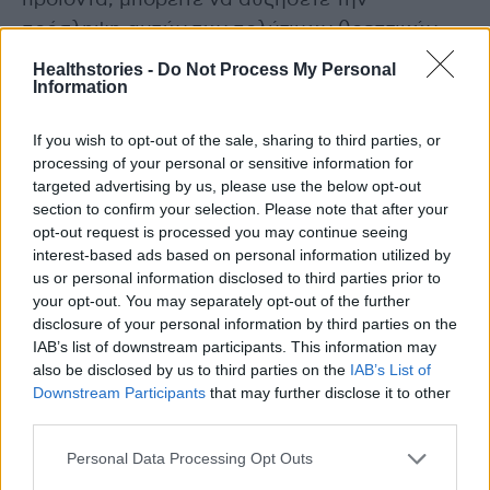
πρόσληψη αυτών των πολύτιμων θρεπτικών
συστατικών.
Healthstories -
Do Not Process My Personal
Information
Βιταμίνες συμπλέγματος Β και Γονιμότητα
If you wish to opt-out of the sale, sharing to third parties, or
processing of your personal or sensitive information for
Τα πιο ‘ελπιδοφόρα’ θρεπτικά συστατικά στο
targeted advertising by us, please use the below opt-out
πλαίσιο των ευεργετικών επιδράσεων στη
section to confirm your selection. Please note that after your
opt-out request is processed you may continue seeing
γονιμότητα, θα μπορούσαν ενδεχομένως να
interest-based ads based on personal information utilized by
είναι το φυλλικό οξύ (Β9) και η βιταμίνη Β12.
us or personal information disclosed to third parties prior to
your opt-out. You may separately opt-out of the further
Σύμφωνα με μια έρευνα, η πρόσληψη
disclosure of your personal information by third parties on the
IAB’s list of downstream participants. This information may
φυλλικού οξέος συσχετίστηκε με χαμηλότερη
also be disclosed by us to third parties on the
IAB’s List of
συχνότητα σποραδικής ανωορρηξίας , η οποία
Downstream Participants
that may further disclose it to other
είναι είναι μια κατάσταση κατά την οποία η
third parties.
γυναίκα δεν απελευθερώνει ωάριο από τις
Personal Data Processing Opt Outs
ωοθήκες της σε ορισμένους εμμηνορροϊκούς