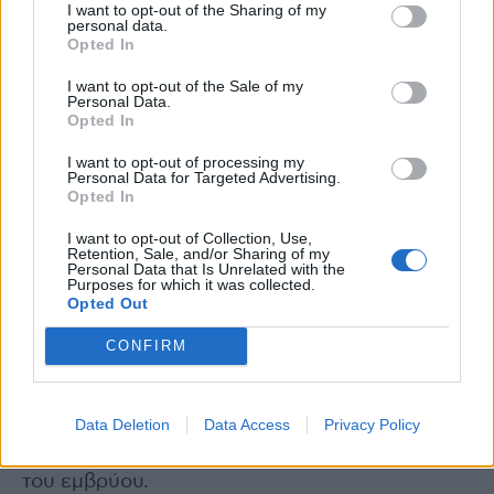
κύκλους.
I want to opt-out of the Sharing of my
personal data.
Opted In
Η αυξημένη πρόσληψη φυλλικού οξέος
I want to opt-out of the Sale of my
επίσης έχει βρεθεί πως αυξάνει την
Personal Data.
Opted In
ευαισθησία του ωαρίου για γονιμοποίηση.
I want to opt-out of processing my
Personal Data for Targeted Advertising.
Η Σημασία του Φυλλικού Οξέος στη
Opted In
Γονιμότητα αλλά και μετά
I want to opt-out of Collection, Use,
Retention, Sale, and/or Sharing of my
Personal Data that Is Unrelated with the
Αν και σημαντικότερο είναι να υπάρχουν
Purposes for which it was collected.
επαρκή επίπεδα φυλλικού πριν και κατά τη
Opted Out
σύλληψη, ακόμη και μετά τη γονιμοποίηση του
CONFIRM
ωαρίου, είναι θετικό να υπάρχει η πρόσληψη
φυλλικού οξέος. Αυτό συμβαίνει καθώς η
ανεπάρκεια φυλλικού οξέος μπορεί να
Data Deletion
Data Access
Privacy Policy
προκαλέσει ανωμαλίες του νευρικού σωλήνα
του εμβρύου.