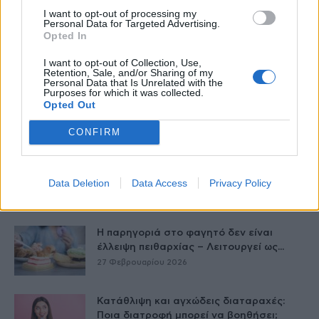
I want to opt-out of processing my
Personal Data for Targeted Advertising.
Opted In
Δείτε Ακόμη
I want to opt-out of Collection, Use,
Retention, Sale, and/or Sharing of my
Personal Data that Is Unrelated with the
Purposes for which it was collected.
Μεταπροπονητική πείνα: Ο λόγος που
Opted Out
θέλεις να καταβροχθίσεις τα πάντα
μετά...
CONFIRM
27 Φεβρουαρίου 2026
Γαστρικός Δακτύλιος: Γιατί πρέπει να
αφαιρείται; 8 ερωτήσεις και απαντήσεις
Data Deletion
Data Access
Privacy Policy
27 Φεβρουαρίου 2026
Η παρηγοριά στο φαγητό δεν είναι
έλλειψη πειθαρχίας – Λειτουργεί ως...
27 Φεβρουαρίου 2026
Κατάθλιψη και αγχώδεις διαταραχές:
Ποια διατροφή μπορεί να βοηθήσει;