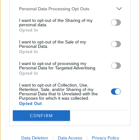
στα στενά μέλη της οικογένειας είναι ένα
Personal Data Processing Opt Outs
σχετικά αξιόπιστο σημάδι.
I want to opt-out of the Sharing of my
personal data.
Opted In
photo shutterstock
I want to opt-out of the Sale of my
Personal Data.
Διαβάστε επίσης
Opted In
Οι κανόνες ομορφιάς που ακολουθούν οι
I want to opt-out of processing my
Personal Data for Targeted Advertising.
αθλήτριες των Ολυμπιακών ανάλογα με το
Opted In
άθλημά τους
I want to opt-out of Collection, Use,
Retention, Sale, and/or Sharing of my
Personal Data that Is Unrelated with the
Νέες μελέτες και νέα φάρμακα για την
Purposes for which it was collected.
Opted Out
παχυσαρκία – Ο καθηγητής του UCL
Πλούταρχος Τζούλης μας εξηγεί τα πάντα
CONFIRM
Data Deletion
Data Access
Privacy Policy