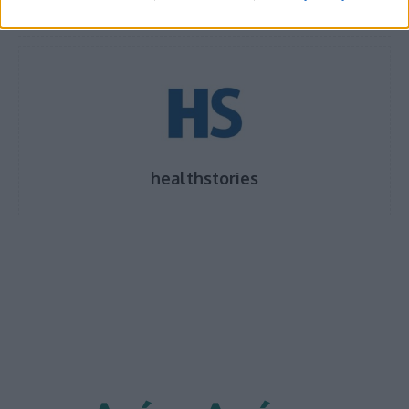
TAGS
γαλακτομικά
δυσανεξία στη λακτόζη
healthstories