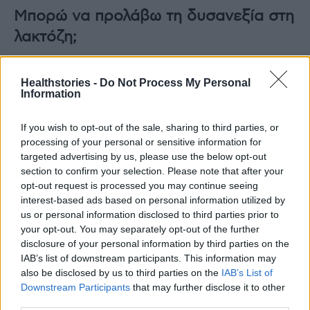
Μπορώ να προλάβω τη δυσανεξία στη
λακτόζη;
Αν δεν έχετε γενετική προδιάθεση για
Healthstories -
Do Not Process My Personal
δυσανεξία στη λακτόζη, θα πρέπει να
Information
μπορείτε να χωνεύετε τη λακτόζη όλη σας τη
ζωή, εκτός από περιπτώσεις ασθένειας ή
If you wish to opt-out of the sale, sharing to third parties, or
processing of your personal or sensitive information for
τραυματισμού στο πεπτικό σύστημα.
targeted advertising by us, please use the below opt-out
section to confirm your selection. Please note that after your
Εάν, ωστόσο, έχετε γενετική δυσανεξία στη
opt-out request is processed you may continue seeing
λακτόζη, πιθανότατα δεν θα είστε ποτέ 100%
interest-based ads based on personal information utilized by
us or personal information disclosed to third parties prior to
εντάξει με την κατανάλωση γαλακτοκομικών
your opt-out. You may separately opt-out of the further
προϊόντων.
disclosure of your personal information by third parties on the
IAB’s list of downstream participants. This information may
Δεν υπάρχει αξιόπιστο τεστ για να
also be disclosed by us to third parties on the
IAB’s List of
Downstream Participants
that may further disclose it to other
διαπιστώσετε εάν έχετε γενετική δυσανεξία
third parties.
στη λακτόζη, αν και η δυσανεξία στη λακτόζη