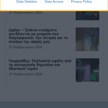
Data Deletion
Data Access
Privacy Policy
που θέλεις να καταβροχθίσεις τα
πάντα μετά την άσκηση
27 Φεβρουαρίου 2026
Ωρίων – Σπάνια νοσήματα
συνδέονται με μνημεία που
διαμόρφωσαν την ιστορία και το
πνεύμα της χώρας μας
27 Φεβρουαρίου 2026
Γεωργιάδης: Πολλαπλά οφέλη από
τη συνεργασία δημοσίου και
ιδιωτικού τομέα
27 Φεβρουαρίου 2026