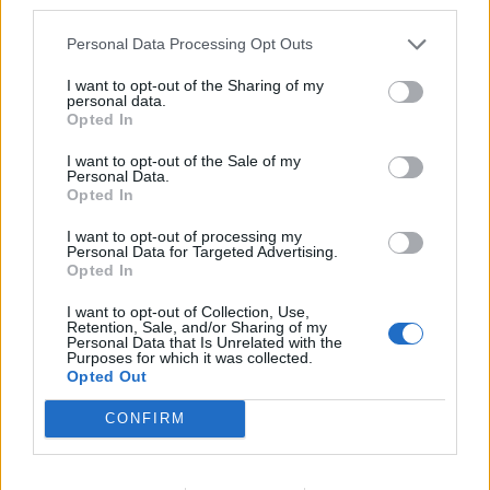
third parties.
ΙΣΤΟΡΊΕΣ ΥΓΕΊΑΣ
Personal Data Processing Opt Outs
1.419
1.420
1.421
I want to opt-out of the Sharing of my
personal data.
Opted In
I want to opt-out of the Sale of my
Τελευταία Νέα
Personal Data.
Opted In
9 πράγματα που δεν πρέπει να
λέτε σε έναν επισκέπτη
I want to opt-out of processing my
Personal Data for Targeted Advertising.
27 Φεβρουαρίου 2026
Opted In
I want to opt-out of Collection, Use,
Retention, Sale, and/or Sharing of my
Personal Data that Is Unrelated with the
Πάνω από 100 μωρά έχουν
Purposes for which it was collected.
γεννηθεί μέσω εξωσωματικής, με
Opted Out
την υποστήριξη της Be-Live
27 Φεβρουαρίου 2026
CONFIRM
Μεταπροπονητική πείνα: Ο λόγος