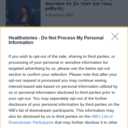
Δευτέρα το 2ο τεστ για τους
μαθητές
8 Απριλίου 2021
ΕΙΔΉΣΕΙΣ
Σήμερα ή αύριο η απόφαση της
Healthstories -
Do Not Process My Personal
Ελλάδας για το εμβόλιο της
Information
AstraZeneca
8 Απριλίου 2021
If you wish to opt-out of the sale, sharing to third parties, or
processing of your personal or sensitive information for
ΕΙΔΉΣΕΙΣ
targeted advertising by us, please use the below opt-out
Ο καθηγητής Εμμανουήλ
Δερμιτζάκης επιστημονικός
section to confirm your selection. Please note that after your
συνεργάτης του Ομίλου
opt-out request is processed you may continue seeing
ΒΙΟΙΑΤΡΙΚΗ
interest-based ads based on personal information utilized by
8 Απριλίου 2021
us or personal information disclosed to third parties prior to
ΕΠΙΧΕΙΡΉΣΕΙΣ
your opt-out. You may separately opt-out of the further
Σε ποια χώρα και γιατί έχουν
disclosure of your personal information by third parties on the
αλλάξει 4 υπουργοί Υγείας σε 2
IAB’s list of downstream participants. This information may
μήνες
also be disclosed by us to third parties on the
IAB’s List of
8 Απριλίου 2021
Downstream Participants
that may further disclose it to other