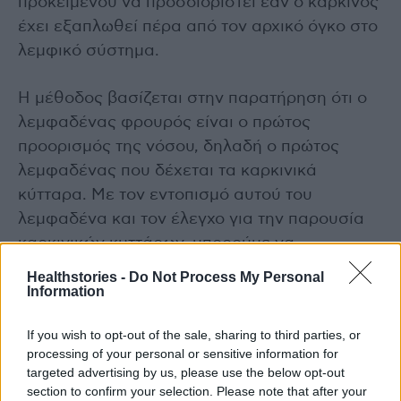
προκειμένου να προσδιοριστεί εάν ο καρκίνος
έχει εξαπλωθεί πέρα από τον αρχικό όγκο στο
λεμφικό σύστημα.
Η μέθοδος βασίζεται στην παρατήρηση ότι ο
λεμφαδένας φρουρός είναι ο πρώτος
προορισμός της νόσου, δηλαδή ο πρώτος
λεμφαδένας που δέχεται τα καρκινικά
κύτταρα. Με τον εντοπισμό αυτού του
λεμφαδένα και τον έλεγχο για την παρουσία
καρκινικών κυττάρων, μπορούμε να
προσδιορίσουμε με ακρίβεια εάν η νόσος έχει
Healthstories -
Do Not Process My Personal
Information
προχωρήσει.
If you wish to opt-out of the sale, sharing to third parties, or
Αυτή η πληροφορία είναι κρίσιμη για τη
processing of your personal or sensitive information for
σταδιοποίηση της νόσου, προσφέροντας
targeted advertising by us, please use the below opt-out
σημαντική καθοδήγηση για την επιλογή της
section to confirm your selection. Please note that after your