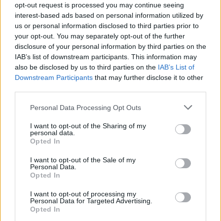
opt-out request is processed you may continue seeing
επόμενης θεραπευτικής προσέγγισης.
interest-based ads based on personal information utilized by
Ταυτόχρονα, απαλλάσσει τις ασθενείς από την
us or personal information disclosed to third parties prior to
εκτεταμένη λεμφαδενεκτομή, η οποία αυξάνει
your opt-out. You may separately opt-out of the further
τον κίνδυνο εμφάνισης λεμφοιδήματος στα
disclosure of your personal information by third parties on the
IAB’s list of downstream participants. This information may
κάτω άκρα έως και 30%, κατά τα πρώτα δύο
also be disclosed by us to third parties on the
IAB’s List of
μετεγχειρητικά χρόνια.
Downstream Participants
that may further disclose it to other
third parties.
Σε ποιες γυναικολογικές κακοήθειες μπορεί
Personal Data Processing Opt Outs
να εφαρμοστεί;
I want to opt-out of the Sharing of my
personal data.
Η μέθοδος του λεμφαδένα φρουρού
Opted In
χρησιμοποιείται εδώ και πολλά χρόνια στη
I want to opt-out of the Sale of my
θεραπεία του καρκίνου του αιδοίου, του
Personal Data.
Opted In
καρκίνου του τραχήλου της μήτρας και
πρόσφατα στον καρκίνο του ενδομήτριου, με
I want to opt-out of processing my
Personal Data for Targeted Advertising.
τα ενθαρρυντικά αποτελέσματα που
Opted In
αναφέρθηκαν παραπάνω.