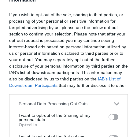
ασφάλειας και της αποτελεσματικότητάς του
If you wish to opt-out of the sale, sharing to third parties, or
από αρκετές μελέτες και ανασκοπήσεις.
processing of your personal or sensitive information for
Μεταξύ αυτών και μια ανασκόπηση 7 μελετών
targeted advertising by us, please use the below opt-out
που δημοσιεύθηκε στο Journal of Orthopaedic
section to confirm your selection. Please note that after your
Surgery and Research, τα αποτελέσματα της
opt-out request is processed you may continue seeing
interest-based ads based on personal information utilized by
οποίας αναγνώρισαν το υαλουρονικό οξύ ως
us or personal information disclosed to third parties prior to
μια ευεργετική θεραπεία και για τους
your opt-out. You may separately opt-out of the further
ασθενείς με παγωμένο ώμο, αφού βελτιώνει
disclosure of your personal information by third parties on the
IAB’s list of downstream participants. This information may
το εύρος κίνησής του και ανακουφίζει από τον
also be disclosed by us to third parties on the
IAB’s List of
πόνο.
Downstream Participants
that may further disclose it to other
third parties.
Ευεργετική έχει κριθεί ότι είναι η χρήση του
Personal Data Processing Opt Outs
και για την οστεοαρθρίτιδα ώμου. Ο χόνδρος
που περιβάλει το αρθρικό τμήμα των οστών
I want to opt-out of the Sharing of my
personal data.
λιπαίνεται φυσιολογικά από υαλουρονικό οξύ.
Opted In
Η φθορά που προκύπτει με την ηλικία
I want to opt-out of the Sale of my