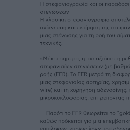
Η στεφανιογραφία και οι παραδοσ
στενώσεων
Η κλασική στεφανιογραφία αποτελε
ανίχνευση και εκτίμηση της στεφα
μιας στένωσης για τη ροή του αίματ
τεχνικές.
«Μέχρι σήμερα, η πιο αξιόπιστη μ
στεφανιαίων στενώσεων (με βαθμό
ροής (FFR). Το FFR μετρά τη διαφ
μιας στεφανιαίας αρτηρίας, χρησιμ
wire) και τη χορήγηση αδενοσίνης
μικροκυκλοφορίας, επιτρέποντας τη
Παρότι το FFR θεωρείται το “gold
καθώς πρόκειται για μια επεμβατικ
επιπλοκών, κυρίως λόγω του οδηγο