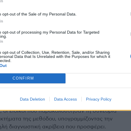
In
την κλασική εφεδρεία ροής
ται με τη χρήση οδηγού σύρματος ή
o opt-out of the Sale of my Personal Data.
In
 επέμβασης μετά την αγγειοπλαστική, μέσω της
to opt-out of processing my Personal Data for Targeted
(Quantitative Coronary Angiography)
ing.
In
ην καθημερινή κλινική πρακτική σε εξειδικευμένα
o opt-out of Collection, Use, Retention, Sale, and/or Sharing
ς μεγαλύτερη ακρίβεια στην διάγνωση και
ersonal Data that Is Unrelated with the Purposes for which it
lected.
ατα για τους ασθενείς με στεφανιαία νόσο»,
Out
CONFIRM
της ιατρικής κοινότητας
Data Deletion
Data Access
Privacy Policy
της τεχνικής μFR στις Ομάδες Εργασίας της
, οι ειδικοί που παρακολούθησαν τη συνεδρία
κτήματα της μεθόδου, υπογραμμίζοντας την
ηλή διαγνωστική ακρίβεια που προσφέρει.