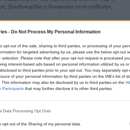
ση, βραδυκαρδία ή δυσφορία στον ασθενή»,
ιαφέρει από τις άλλες μεθόδους;
ies -
Do Not Process My Personal Information
rve) αποτελεί μια επαναστατική τεχνολογία που
to opt-out of the sale, sharing to third parties, or processing of your per
formation for targeted advertising by us, please use the below opt-out s
ητας των στεφανιαίων βλαβών χωρίς την ανάγκη
r selection. Please note that after your opt-out request is processed y
ευτικής πρόκλησης. Πρόκειται για μια μέθοδο
eing interest-based ads based on personal information utilized by us or
μους και υπολογιστικά μοντέλα, τα οποία
disclosed to third parties prior to your opt-out. You may separately opt-
losure of your personal information by third parties on the IAB’s list of
υ λαμβάνονται κατά τη διάρκεια της
. This information may also be disclosed by us to third parties on the
IA
όψη κύριους και δευτερεύοντες διχασμούς
Participants
that may further disclose it to other third parties.
ση της φυσιολογίας της βλάβης.
αποτελεσματική στην καθοδήγηση των επεμβατικών
l Data Processing Opt Outs
η της στένωσης
o opt-out of the Sharing of my personal data.