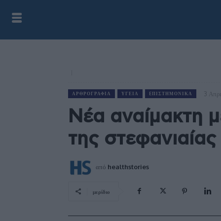
3 Απρ
ΑΡΘΡΟΓΡΑΦΊΑ
ΥΓΕΊΑ
EΠΙΣΤΗΜΟΝΙΚΆ
Νέα αναίμακτη μ
της στεφανιαίας
από
healthstories
μερίδιο