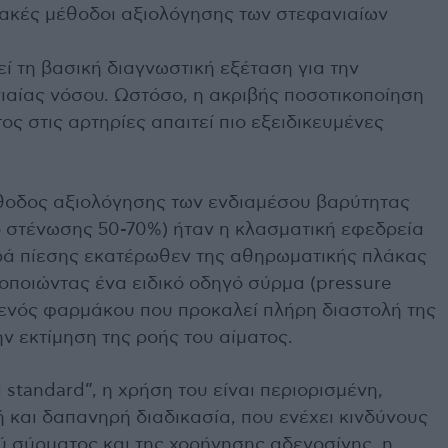
ιακές μέθοδοι αξιολόγησης των στεφανιαίων
ί τη βασική διαγνωστική εξέταση για την
νιαίας νόσου. Ωστόσο, η ακριβής ποσοτικοποίηση
ος στις αρτηρίες απαιτεί πιο εξειδικευμένες
έθοδος αξιολόγησης των ενδιαμέσου βαρύτητας
 στένωσης 50-70%) ήταν η κλασματική εφεδρεία
ορά πίεσης εκατέρωθεν της αθηρωματικής πλάκας
οποιώντας ένα ειδικό οδηγό σύρμα (pressure
, ενός φαρμάκου που προκαλεί πλήρη διαστολή της
ν εκτίμηση της ροής του αίματος.
 standard”, η χρήση του είναι περιορισμένη,
ή και δαπανηρή διαδικασία, που ενέχει κινδύνους
ύ σύρματος και της χορήγησης αδενοσίνης, η