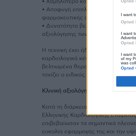
Opted 
• Χαμηλότερο κόστος σε σχέση με 
• Αποφυγή επιπλοκών που σχετίζον
I want t
φαρμακευτικής αγγειοδιαστολής
Opted 
• Δυνατότητα βελτιστοποίησης της
I want 
αξιολόγησης των παραμέτρων QCA 
Advertis
Opted 
Η τεχνική έχει ήδη ενσωματωθεί στ
I want t
καρδιολογικά κέντρα, προσφέροντα
of my P
was col
βελτιωμένα θεραπευτικά αποτελέσμ
Opted 
τονίζει ο ειδικός.
Κλινική αξιολόγηση και αντίδραση 
Κατά τη διάρκεια της παρουσίασης 
Ελληνικής Καρδιολογικής Εταιρείας
επιβεβαίωσαν τα σημαντικά πλεονε
ευκολία εφαρμογής της και την υψ