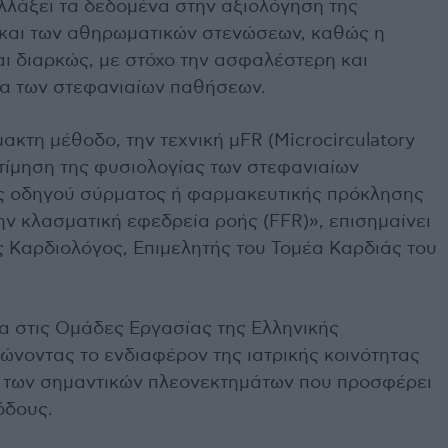
αλλάξει τα δεδομένα στην αξιολόγηση της
 και των αθηρωματικών στενώσεων, καθώς η
αι διαρκώς, με στόχο την ασφαλέστερη και
ία των στεφανιαίων παθήσεων.
μακτη μέθοδο, την τεχνική μFR (Microcirculatory
εκτίμηση της φυσιολογίας των στεφανιαίων
ης οδηγού σύρματος ή φαρμακευτικής πρόκλησης
ην κλασματική εφεδρεία ροής (FFR)», επισημαίνει
 Καρδιολόγος, Επιμελητής του Τομέα Καρδιάς του
 στις Ομάδες Εργασίας της Ελληνικής
ώνοντας το ενδιαφέρον της ιατρικής κοινότητας
ι των σημαντικών πλεονεκτημάτων που προσφέρει
όδους.