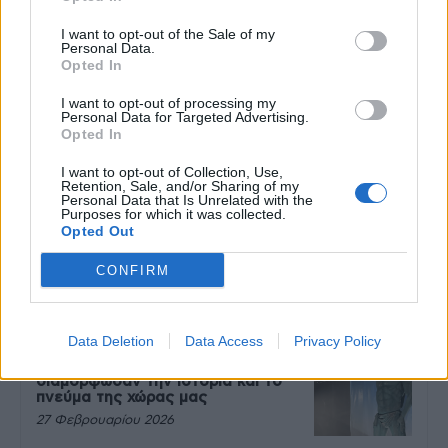
27 Φεβρουαρίου 2026
I want to opt-out of the Sale of my
Personal Data.
Opted In
Πάνω από 100 μωρά έχουν
I want to opt-out of processing my
γεννηθεί μέσω εξωσωματικής, με
Personal Data for Targeted Advertising.
την υποστήριξη της Be-Live
Opted In
27 Φεβρουαρίου 2026
I want to opt-out of Collection, Use,
Retention, Sale, and/or Sharing of my
Personal Data that Is Unrelated with the
Purposes for which it was collected.
Μεταπροπονητική πείνα: Ο λόγος
Opted Out
που θέλεις να καταβροχθίσεις τα
πάντα μετά την άσκηση
CONFIRM
27 Φεβρουαρίου 2026
Data Deletion
Data Access
Privacy Policy
Ωρίων – Σπάνια νοσήματα
συνδέονται με μνημεία που
διαμόρφωσαν την ιστορία και το
πνεύμα της χώρας μας
27 Φεβρουαρίου 2026