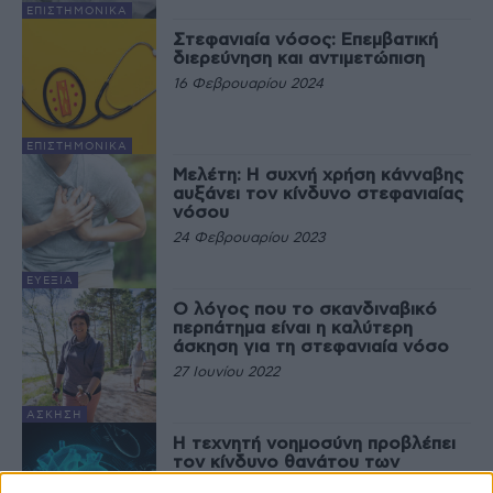
EΠΙΣΤΗΜΟΝΙΚΆ
Στεφανιαία νόσος: Επεμβατική
διερεύνηση και αντιμετώπιση
16 Φεβρουαρίου 2024
EΠΙΣΤΗΜΟΝΙΚΆ
Μελέτη: Η συχνή χρήση κάνναβης
αυξάνει τον κίνδυνο στεφανιαίας
νόσου
24 Φεβρουαρίου 2023
ΕΥΕΞΊΑ
Ο λόγος που το σκανδιναβικό
περπάτημα είναι η καλύτερη
άσκηση για τη στεφανιαία νόσο
27 Ιουνίου 2022
ΆΣΚΗΣΗ
H τεχνητή νοημοσύνη προβλέπει
τον κίνδυνο θανάτου των
ασθενών με στεφανιαία νόσο