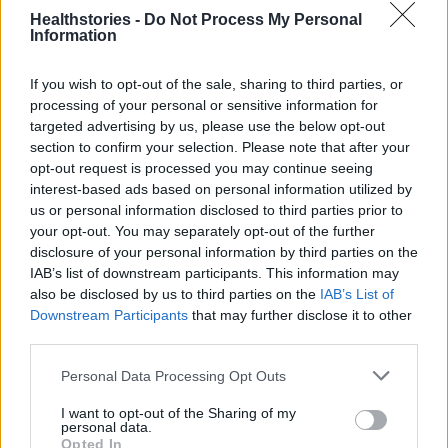
13 Δεκεμβρίου 2021
Healthstories -
Do Not Process My Personal
Information
HEALTHTECH
Μακράς διάρκειας μηχανική
If you wish to opt-out of the sale, sharing to third parties, or
υποβοήθηση της κυκλοφορίας σε
processing of your personal or sensitive information for
ασθενείς με καρδιακή ανεπάρκεια
targeted advertising by us, please use the below opt-out
11 Μαΐου 2021
section to confirm your selection. Please note that after your
opt-out request is processed you may continue seeing
ΑΡΘΡΟΓΡΑΦΊΑ
interest-based ads based on personal information utilized by
Έλεγχος ισχαιμίας και
us or personal information disclosed to third parties prior to
βιωσιμότητας του μυοκαρδίου με
your opt-out. You may separately opt-out of the further
μαγνητική καρδιάς (Stress
Perfusion CMR)
disclosure of your personal information by third parties on the
IAB’s list of downstream participants. This information may
3 Μαρτίου 2021
also be disclosed by us to third parties on the
IAB’s List of
EΠΙΣΤΗΜΟΝΙΚΆ
Downstream Participants
that may further disclose it to other
third parties.
Τελευταία Νέα
Personal Data Processing Opt Outs
I want to opt-out of the Sharing of my
9 πράγματα που δεν πρέπει να
personal data.
λέτε σε έναν επισκέπτη
Opted In