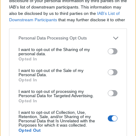
disclosure of your personal information by third parties on the
IAB’s list of downstream participants. This information may
Αγαπήδακη-Economist: Η καταπολέμηση του
also be disclosed by us to third parties on the
IAB’s List of
καρκίνου απαιτεί στρατηγική, συντονισμένη
Downstream Participants
that may further disclose it to other
third parties.
προσπάθεια και επενδύσεις
Personal Data Processing Opt Outs
I want to opt-out of the Sharing of my
personal data.
TAGS
Opted In
Καρκίνος τραχήλου μήτρας: Ξεκινούν οι δωρεάν εξετάσεις σε γυναίκες 21-65 ετών
I want to opt-out of the Sale of my
Personal Data.
Opted In
I want to opt-out of processing my
Personal Data for Targeted Advertising.
Opted In
I want to opt-out of Collection, Use,
Retention, Sale, and/or Sharing of my
HS Team
Personal Data that Is Unrelated with the
Purposes for which it was collected.
Opted Out