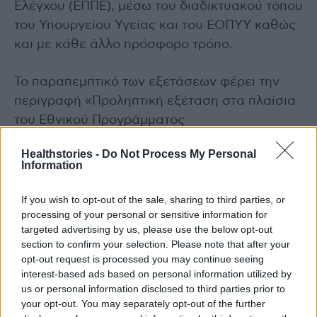
Ελέγχου (ΕΠΠΕ), μέσω του διαδικτυακού τόπου
του Υπουργείου Υγείας και του ΕΟΠΥΥ καθώς
και με κάθε άλλο πρόσφορο τρόπο.
Το παραπεμπτικό των εξετάσεων φέρει την
περιγραφή «Προληπτική εξέταση στα πλαίσια
του Εθνικού Προγράμματος
Προσυμπτωματικού Ελέγχου (ΕΠΠΕ)»,
Healthstories -
Do Not Process My Personal
«Προσυμπτωματικός έλεγχος καρκίνου του
Information
τραχήλου της μήτρας», «PAP TEST / HPV-DNA
TEST/ Κολποσκόπηση / Βιοψία».
If you wish to opt-out of the sale, sharing to third parties, or
processing of your personal or sensitive information for
targeted advertising by us, please use the below opt-out
Διαβάστε επίσης
section to confirm your selection. Please note that after your
opt-out request is processed you may continue seeing
Γεωργιάδης και Θεμιστοκλέους: Το 1%
interest-based ads based on personal information utilized by
διαμαρτύρεται για τα απογευματινά
us or personal information disclosed to third parties prior to
χειρουργεία
your opt-out. You may separately opt-out of the further