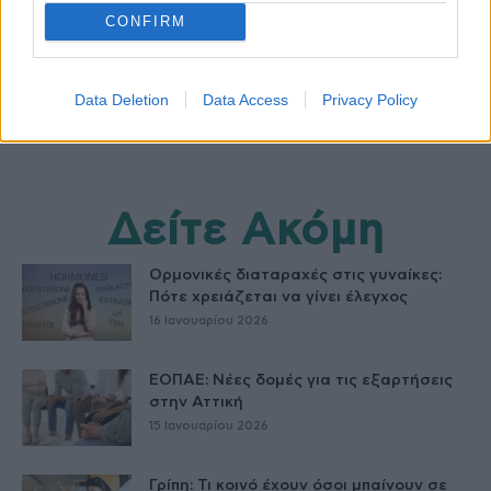
CONFIRM
Data Deletion
Data Access
Privacy Policy
Δείτε Ακόμη
Ορμονικές διαταραχές στις γυναίκες:
Πότε χρειάζεται να γίνει έλεγχος
16 Ιανουαρίου 2026
ΕΟΠΑΕ: Νέες δομές για τις εξαρτήσεις
στην Αττική
15 Ιανουαρίου 2026
Γρίπη: Τι κοινό έχουν όσοι μπαίνουν σε