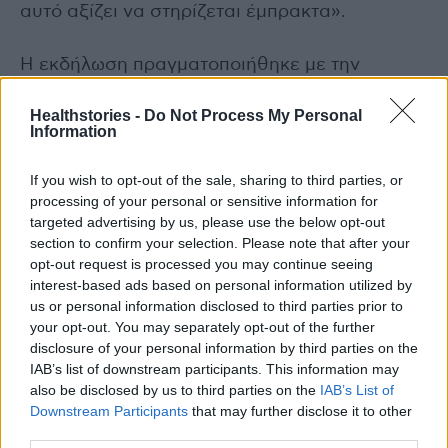
αυτό αξίζει να στηρίζεται έμπρακτα».
Η εκδήλωση πραγματοποιήθηκε με την
ευγενική υποστήριξη των εταιρειών
Healthstories -
Do Not Process My Personal
Avanzanite Bioscience, Genesis Pharma και
Information
Integris Pharma.
If you wish to opt-out of the sale, sharing to third parties, or
Δείτε επίσης
processing of your personal or sensitive information for
targeted advertising by us, please use the below opt-out
section to confirm your selection. Please note that after your
Νοσοκομείο Πάτρας «Ο Άγιος Ανδρέας»:
opt-out request is processed you may continue seeing
Ξεκινά η ενεργειακή του αναβάθμιση
interest-based ads based on personal information utilized by
us or personal information disclosed to third parties prior to
Γυναικεία ευεξία: Από τα&#8230;
your opt-out. You may separately opt-out of the further
disclosure of your personal information by third parties on the
μελομακάρονα στις ορμόνες
IAB’s list of downstream participants. This information may
also be disclosed by us to third parties on the
IAB’s List of
Downstream Participants
that may further disclose it to other
third parties.