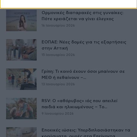
Δείτε Ακόμη
Ορμονικές διαταραχές στις γυναίκες:
Πότε χρειάζεται να γίνει έλεγχος
16 Ιανουαρίου 2026
ΕΟΠΑΕ: Νέες δομές για τις εξαρτήσεις
στην Αττική
15 Ιανουαρίου 2026
Γρίπη: Τι κοινό έχουν όσοι μπαίνουν σε
ΜΕΘ ή πεθαίνουν –...
13 Ιανουαρίου 2026
RSV: Ο «αθόρυβος» ιός που απειλεί
παιδιά και ηλικιωμένους – Το...
9 Ιανουαρίου 2026
Εποχικές ιώσεις: Υπερδιπλασιάστηκαν τα
κρούσματα, ουρές στα Επείγοντα