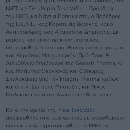
μεταξύ άλλων, η Διευθύνουσα Σύμβουλος του
ΙΦΕΤ, κα Ελευθερία Τοκατλίδη, η Πρόεδρος
του ΙΦΕΤ, κα Νάντια Παπακώστα, ο Πρόεδρος
της Ε.Σ.Α.Ε., κος Καρατζιάς Βασίλης, και ο
Αντιπρόεδρος, κος Αθανασίου Δημήτρης. Εκ
μέρους των υποστηρικτών εταιρειών,
παρευρέθηκαν και απηύθυναν χαιρετισμούς ο
κος Κυριάκος Μπερμπεριάν, Πρόεδρος &
Διευθύνων Σύμβουλος της Genesis Pharma, οι
κ.κ. Μπάμπης Θεργιανός και Θόδωρος
Σκυλακάκης από την Integris Pharma, καθώς
και οι κ.κ. Σωτήρης Μποτόζης και Νίκος
Γκολφάκης από την Avanzanite Bioscience.
Κατά την ομιλία της, η
κα Τοκατλίδη
αναφέρθηκε στις ουσιαστικές μεταρρυθμίσεις
που έχουν πραγματοποιηθεί στο ΙΦΕΤ τα